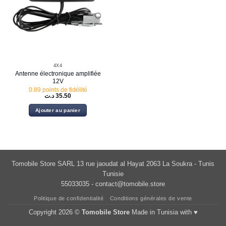
4X4
Antenne électronique amplifiée
12V
0.89 points de fidélité
د.ت
35.50
Ajouter au panier
Tomobile Store SARL 13 rue jaoudat al Hayat 2063 La Soukra - Tunis
Tunisie
55033035 -
contact@tomobile.store
Politique de confidentialité
Conditions générales de vente
Copyright 2026 ©
Tomobile Store
Made in Tunisia with ♥