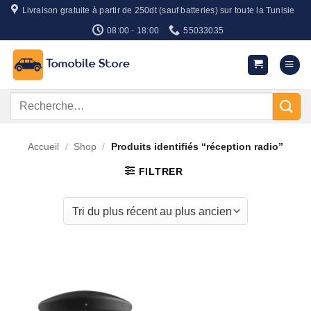
Passer
Livraison gratuite à partir de 250dt (sauf batteries) sur toute la Tunisie
au
08:00 - 18:00
55033035
contenu
Recherche
pour :
Accueil
/
Shop
/
Produits identifiés “réception radio”
FILTRER