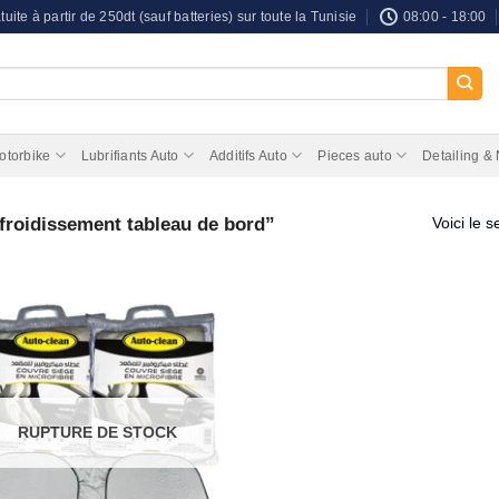
tuite à partir de 250dt (sauf batteries) sur toute la Tunisie
08:00 - 18:00
otorbike
Lubrifiants Auto
Additifs Auto
Pieces auto
Detailing &
efroidissement tableau de bord”
Voici le s
RUPTURE DE STOCK