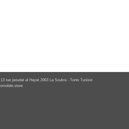
13 rue jaoudat al Hayat 2063 La Soukra - Tunis Tunisie
omobile.store