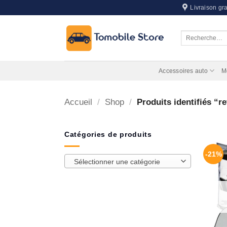
Passer
Livraison gra
au
contenu
Recherche
pour :
Accessoires auto
M
Accueil
/
Shop
/
Produits identifiés “r
Catégories de produits
-21%
Sélectionner une catégorie