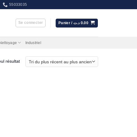
55033035
Se connecter
Panier /
د.ت
0.00
 Nettoyage
Industriel
eul résultat