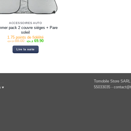
ACCESSOIRES AUTO
mer pack 2 couvre siéges + Pare
soleil
1.75 points de fidélité
Le
Le
د.ت
88.00
د.ت
69.90
prix
prix
initial
actuel
Lire la suite
était :
est :
69.90 د.ت.
88.00 د.ت.
Tomobile Store SARL 
55033035 -
contact@t
h ♥