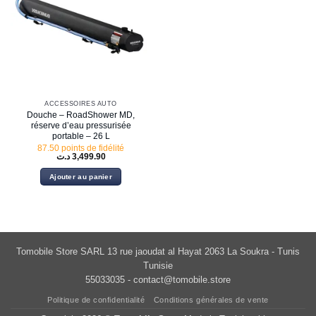
ACCESSOIRES AUTO
Douche – RoadShower MD,
réserve d’eau pressurisée
portable – 26 L
87.50 points de fidélité
د.ت
3,499.90
Ajouter au panier
Tomobile Store SARL 13 rue jaoudat al Hayat 2063 La Soukra - Tunis
Tunisie
55033035 -
contact@tomobile.store
Politique de confidentialité
Conditions générales de vente