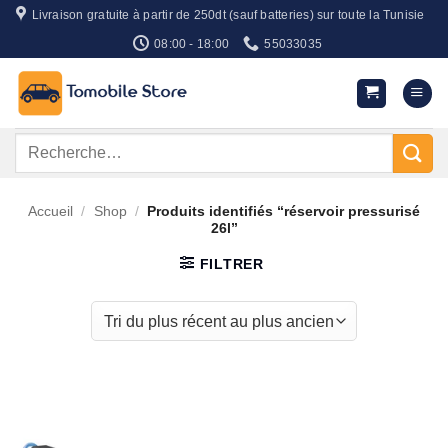
Passer
Livraison gratuite à partir de 250dt (sauf batteries) sur toute la Tunisie
au
08:00 - 18:00
55033035
contenu
Recherche
pour :
Accueil
/
Shop
/
Produits identifiés “réservoir pressurisé
26l”
FILTRER