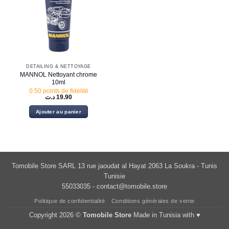
DETAILING & NETTOYAGE
MANNOL Nettoyant chrome
10ml
0.50 points de fidélité
د.ت
19.90
Ajouter au panier
Tomobile Store SARL 13 rue jaoudat al Hayat 2063 La Soukra - Tunis
Tunisie
55033035 -
contact@tomobile.store
Politique de confidentialité
Conditions générales de vente
Copyright 2026 ©
Tomobile Store
Made in Tunisia with ♥