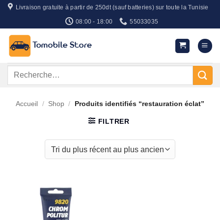
Passer
Livraison gratuite à partir de 250dt (sauf batteries) sur toute la Tunisie
au
08:00 - 18:00
55033035
contenu
Recherche
pour :
Accueil
/
Shop
/
Produits identifiés “restauration éclat”
FILTRER