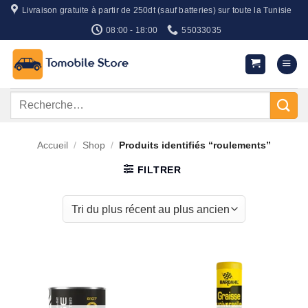
Passer
Livraison gratuite à partir de 250dt (sauf batteries) sur toute la Tunisie
au
08:00 - 18:00
55033035
contenu
Recherche
pour :
Accueil
/
Shop
/
Produits identifiés “roulements”
FILTRER