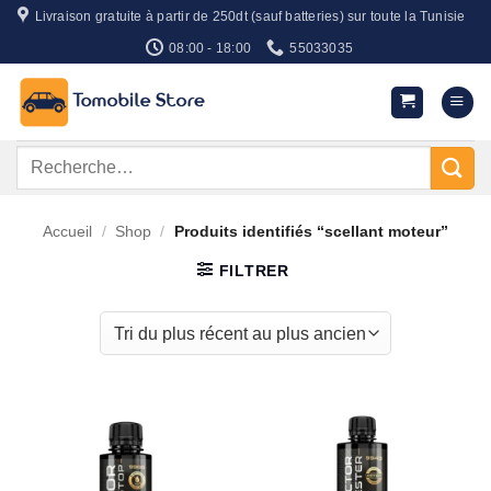
Passer
Livraison gratuite à partir de 250dt (sauf batteries) sur toute la Tunisie
au
08:00 - 18:00
55033035
contenu
Recherche
pour :
Accueil
/
Shop
/
Produits identifiés “scellant moteur”
FILTRER