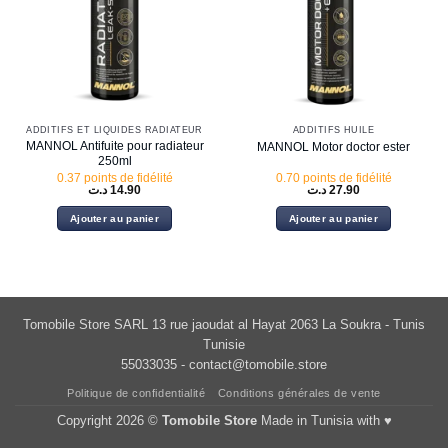
ADDITIFS ET LIQUIDES RADIATEUR
ADDITIFS HUILE
MANNOL Antifuite pour radiateur
MANNOL Motor doctor ester
250ml
0.37 points de fidélité
0.70 points de fidélité
د.ت
14.90
د.ت
27.90
Ajouter au panier
Ajouter au panier
Tomobile Store SARL 13 rue jaoudat al Hayat 2063 La Soukra - Tunis
Tunisie
55033035 -
contact@tomobile.store
Politique de confidentialité
Conditions générales de vente
Copyright 2026 ©
Tomobile Store
Made in Tunisia with ♥