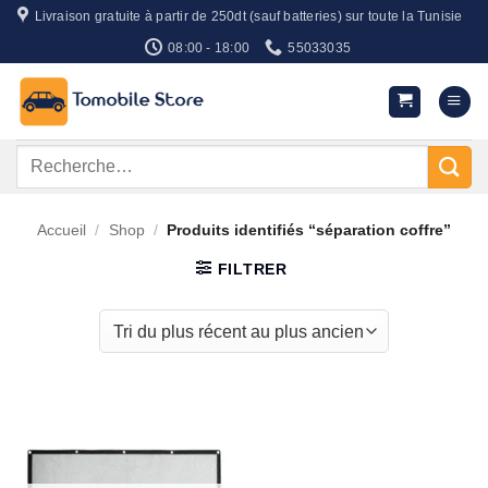
Passer
Livraison gratuite à partir de 250dt (sauf batteries) sur toute la Tunisie
au
08:00 - 18:00
55033035
contenu
Recherche
pour :
Accueil
/
Shop
/
Produits identifiés “séparation coffre”
FILTRER