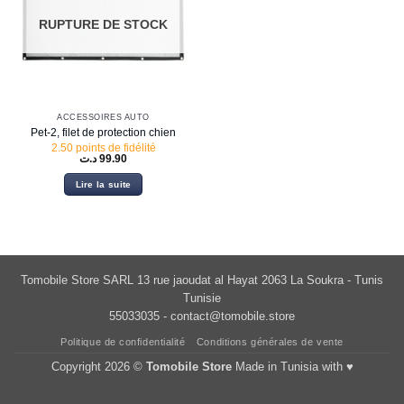
RUPTURE DE STOCK
ACCESSOIRES AUTO
Pet-2, filet de protection chien
2.50 points de fidélité
د.ت
99.90
Lire la suite
Tomobile Store SARL 13 rue jaoudat al Hayat 2063 La Soukra - Tunis
Tunisie
55033035 -
contact@tomobile.store
Politique de confidentialité
Conditions générales de vente
Copyright 2026 ©
Tomobile Store
Made in Tunisia with ♥