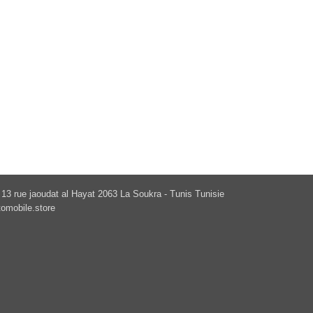
13 rue jaoudat al Hayat 2063 La Soukra - Tunis Tunisie
omobile.store