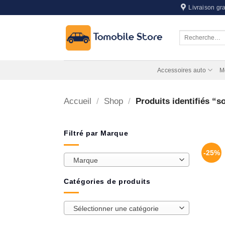
Passer
Livraison gra
au
contenu
Recherche
pour :
Accessoires auto
M
Accueil
/
Shop
/
Produits identifiés “s
Filtré par Marque
-25%
Marque
Catégories de produits
Sélectionner une catégorie