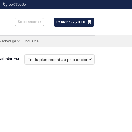
55033035
Se connecter
Panier /
د.ت
0.00
 Nettoyage
Industriel
eul résultat