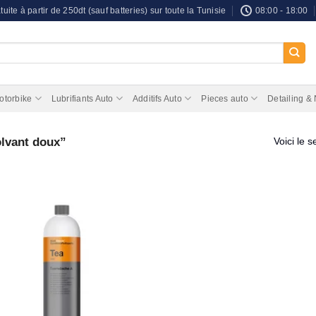
tuite à partir de 250dt (sauf batteries) sur toute la Tunisie
08:00 - 18:00
otorbike
Lubrifiants Auto
Additifs Auto
Pieces auto
Detailing &
olvant doux”
Voici le s