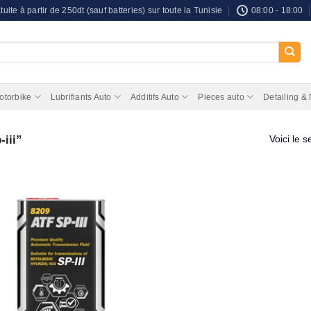
tuite à partir de 250dt (sauf batteries) sur toute la Tunisie
08:00 - 18:00
otorbike
Lubrifiants Auto
Additifs Auto
Pieces auto
Detailing &
-iii”
Voici le s