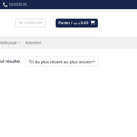
55033035
Se connecter
Panier /
د.ت
0.00
 Nettoyage
Industriel
eul résultat