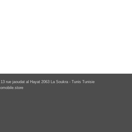
13 rue jaoudat al Hayat 2063 La Soukra - Tunis Tunisie
omobile.store