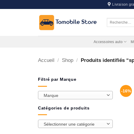
Passer
Livraison gra
au
contenu
Recherche
pour :
Accessoires auto
M
Accueil
/
Shop
/
Produits identifiés “sp
Filtré par Marque
-16%
Marque
Catégories de produits
Sélectionner une catégorie