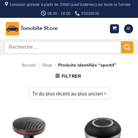
Passer
Livraison gratuite à partir de 250dt (sauf batteries) sur toute la Tunisie
au
08:00 - 18:00
55033035
contenu
Recherche
pour :
Accueil
/
Shop
/
Produits identifiés “sportif”
FILTRER