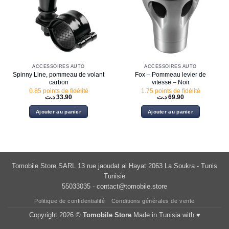
ACCESSOIRES AUTO
ACCESSOIRES AUTO
Spinny Line, pommeau de volant
Fox – Pommeau levier de
carbon
vitesse – Noir
0.85 points de fidélité
1.75 points de fidélité
د.ت
33.90
د.ت
69.90
Ajouter au panier
Ajouter au panier
Tomobile Store SARL 13 rue jaoudat al Hayat 2063 La Soukra - Tunis
Tunisie
55033035 -
contact@tomobile.store
Politique de confidentialité
Conditions générales de vente
Copyright 2026 ©
Tomobile Store
Made in Tunisia with ♥