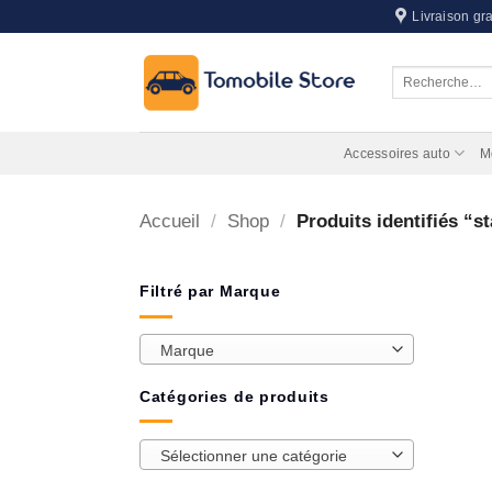
Passer
Livraison gra
au
contenu
Recherche
pour :
Accessoires auto
M
Accueil
/
Shop
/
Produits identifiés “s
Filtré par Marque
Marque
Catégories de produits
Sélectionner une catégorie