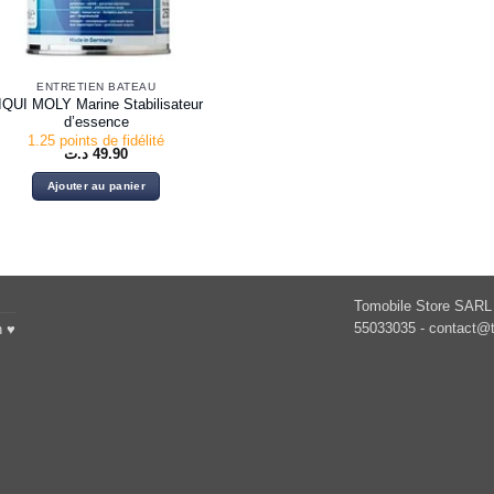
ENTRETIEN BATEAU
IQUI MOLY Marine Stabilisateur
d’essence
1.25 points de fidélité
د.ت
49.90
Ajouter au panier
Tomobile Store SARL 
55033035 -
contact@t
h ♥