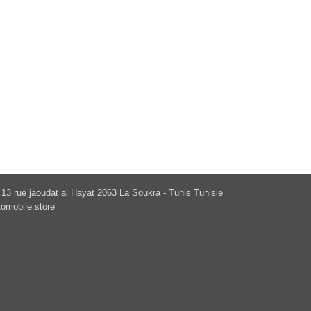
13 rue jaoudat al Hayat 2063 La Soukra - Tunis Tunisie
omobile.store