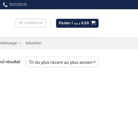
55033035
Se connecter
Panier /
د.ت
0.00
 Nettoyage
Industriel
eul résultat