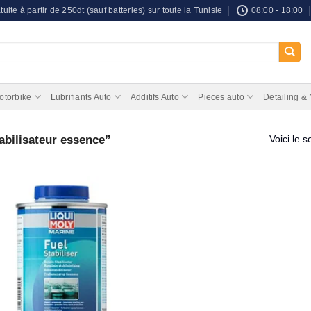
tuite à partir de 250dt (sauf batteries) sur toute la Tunisie
08:00 - 18:00
otorbike
Lubrifiants Auto
Additifs Auto
Pieces auto
Detailing &
tabilisateur essence”
Voici le s