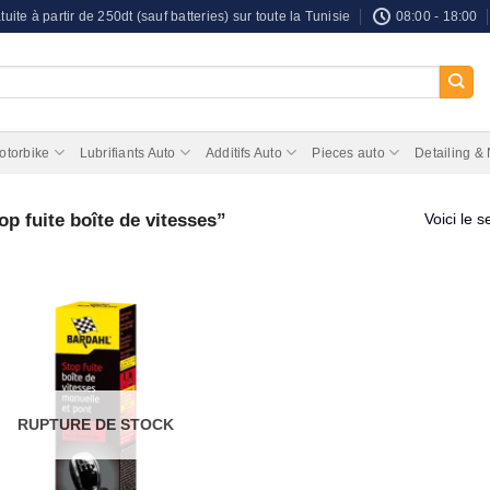
tuite à partir de 250dt (sauf batteries) sur toute la Tunisie
08:00 - 18:00
otorbike
Lubrifiants Auto
Additifs Auto
Pieces auto
Detailing &
op fuite boîte de vitesses”
Voici le s
RUPTURE DE STOCK