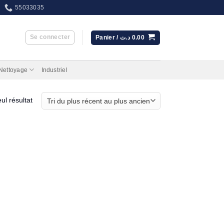
55033035
Se connecter
Panier /
د.ت
0.00
 Nettoyage
Industriel
eul résultat