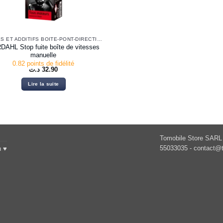
HUILES ET ADDITIFS BOITE-PONT-DIRECTION
AHL Stop fuite boîte de vitesses
manuelle
0.82 points de fidélité
د.ت
32.90
Lire la suite
Tomobile Store SARL 
55033035 -
contact@t
h ♥