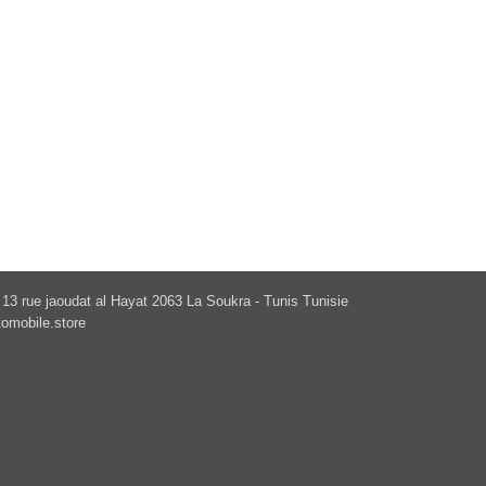
13 rue jaoudat al Hayat 2063 La Soukra - Tunis Tunisie
omobile.store