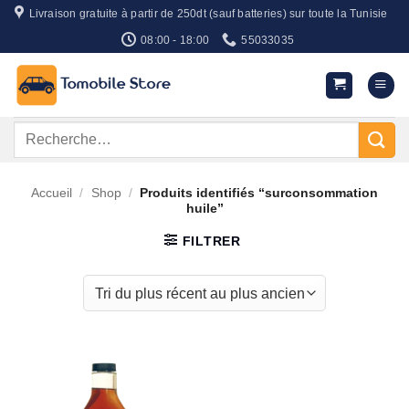
Passer
Livraison gratuite à partir de 250dt (sauf batteries) sur toute la Tunisie
au
08:00 - 18:00
55033035
contenu
Recherche
pour :
Accueil
/
Shop
/
Produits identifiés “surconsommation
huile”
FILTRER