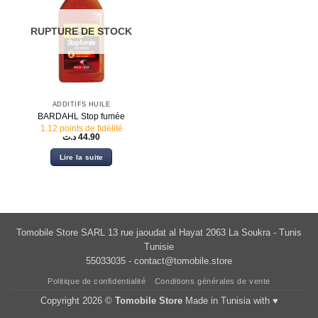
RUPTURE DE STOCK
ADDITIFS HUILE
BARDAHL Stop fumée
1.12 points de fidélité
د.ت
44.90
Lire la suite
Tomobile Store SARL 13 rue jaoudat al Hayat 2063 La Soukra - Tunis
Tunisie
55033035 -
contact@tomobile.store
Politique de confidentialité
Conditions générales de vente
Copyright 2026 ©
Tomobile Store
Made in Tunisia with ♥