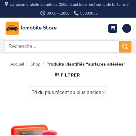
Passer
Livraison gratuite à partir de 250dt (sauf batteries) sur toute la Tunisie
au
08:00 - 18:00
55033035
contenu
Recherche
pour :
Accueil
/
Shop
/
Produits identifiés “surfaces altérées”
FILTRER