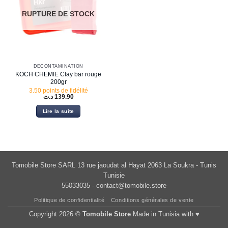
RUPTURE DE STOCK
DÉCONTAMINATION
KOCH CHEMIE Clay bar rouge
200gr
3.50 points de fidélité
د.ت
139.90
Lire la suite
Tomobile Store SARL 13 rue jaoudat al Hayat 2063 La Soukra - Tunis
Tunisie
55033035 -
contact@tomobile.store
Politique de confidentialité
Conditions générales de vente
Copyright 2026 ©
Tomobile Store
Made in Tunisia with ♥