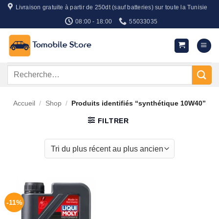
Passer
Livraison gratuite à partir de 250dt (sauf batteries) sur toute la Tunisie
au
08:00 - 18:00
55033035
contenu
Recherche
pour :
Accueil
/
Shop
/
Produits identifiés “synthétique 10W40”
FILTRER
-11%