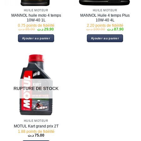
HUILE MOTEUR
HUILE MOTEUR
MANNOL huile moto 4 temps
MANNOL Huile 4 temps Plus
10W-40 1L
10W-40 4L
0.75 points de fidélité
2.20 points de fidélité
Le
Le
Le
Le
د.ت
35.00
د.ت
29.90
د.ت
100.00
د.ت
87.90
prix
prix
prix
prix
initial
actuel
initial
actuel
Ajouter au panier
Ajouter au panier
était :
est :
était :
est :
87.90 .ت
100.00 د.ت.
29.90 د.ت.
35.00 د.ت.
RUPTURE DE STOCK
HUILE MOTEUR
MOTUL Kart grand prix 2T
1.88 points de fidélité
د.ت
75.00