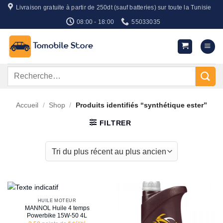
Passer
Livraison gratuite à partir de 250dt (sauf batteries) sur toute la Tunisie
au
08:00 - 18:00
55033035
contenu
Recherche
pour :
Accueil
/
Shop
/
Produits identifiés “synthétique ester”
FILTRER
HUILE MOTEUR
MANNOL Huile 4 temps
Powerbike 15W-50 4L