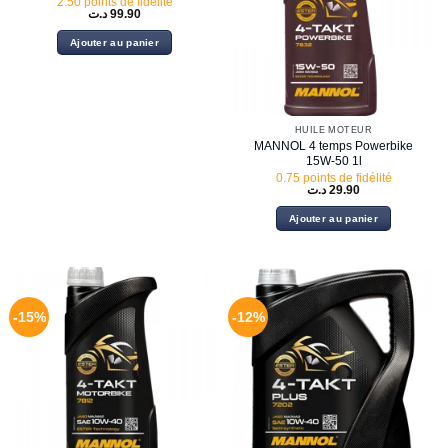
2.50 points de fidélité
د.ت
99.90
Ajouter au panier
HUILE MOTEUR
MANNOL 4 temps Powerbike
15W-50 1l
0.75 points de fidélité
د.ت
29.90
Ajouter au panier
-15%
-12%