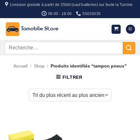
Passer
Livraison gratuite à partir de 250dt (sauf batteries) sur toute la Tunisie
au
08:00 - 18:00
55033035
contenu
Recherche
pour :
Accueil
/
Shop
/
Produits identifiés “tampon pneus”
FILTRER