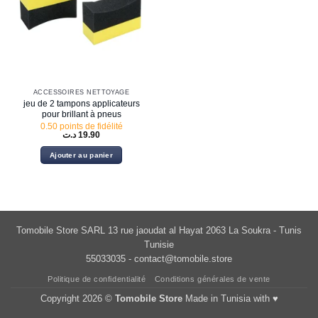
ACCESSOIRES NETTOYAGE
jeu de 2 tampons applicateurs
pour brillant à pneus
0.50 points de fidélité
د.ت
19.90
Ajouter au panier
Tomobile Store SARL 13 rue jaoudat al Hayat 2063 La Soukra - Tunis
Tunisie
55033035 -
contact@tomobile.store
Politique de confidentialité
Conditions générales de vente
Copyright 2026 ©
Tomobile Store
Made in Tunisia with ♥