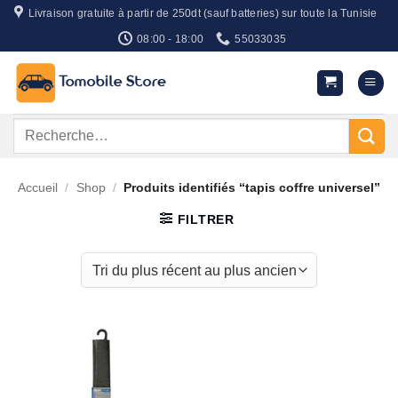
Passer
Livraison gratuite à partir de 250dt (sauf batteries) sur toute la Tunisie
au
08:00 - 18:00
55033035
contenu
Recherche
pour :
Accueil
/
Shop
/
Produits identifiés “tapis coffre universel”
FILTRER