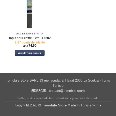
ACCESSOIRES AUTO
Tapis pour coffre – cm 117×82
1.87 points de fidélité
د.ت
74.90
Ajouter au panier
Tomobile Store SARL 13 rue jaoudat al Hayat 2063 La Soukra - Tunis
Tunisie
55033035 -
contact@tomobile.store
Politique de confidentialité
Conditions générales de vente
Copyright 2026 ©
Tomobile Store
Made in Tunisia with ♥