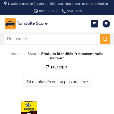
Passer
Livraison gratuite à partir de 250dt (sauf batteries) sur toute la Tunisie
au
08:00 - 18:00
55033035
contenu
Recherche
pour :
Accueil
/
Shop
/
Produits identifiés “traitement huile
moteur”
FILTRER