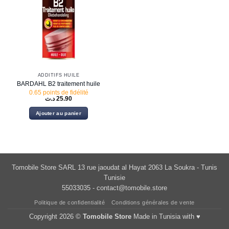
ADDITIFS HUILE
BARDAHL B2 traitement huile
0.65 points de fidélité
د.ت
25.90
Ajouter au panier
Tomobile Store SARL 13 rue jaoudat al Hayat 2063 La Soukra - Tunis
Tunisie
55033035 -
contact@tomobile.store
Politique de confidentialité
Conditions générales de vente
Copyright 2026 ©
Tomobile Store
Made in Tunisia with ♥