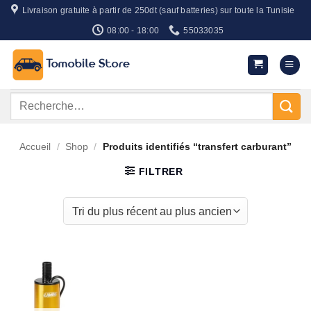
Passer
Livraison gratuite à partir de 250dt (sauf batteries) sur toute la Tunisie
au
08:00 - 18:00
55033035
contenu
Recherche
pour :
Accueil
/
Shop
/
Produits identifiés “transfert carburant”
FILTRER