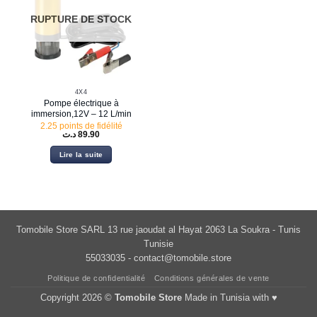
RUPTURE DE STOCK
4X4
Pompe électrique à
immersion,12V – 12 L/min
2.25 points de fidélité
د.ت
89.90
Lire la suite
Tomobile Store SARL 13 rue jaoudat al Hayat 2063 La Soukra - Tunis
Tunisie
55033035 -
contact@tomobile.store
Politique de confidentialité
Conditions générales de vente
Copyright 2026 ©
Tomobile Store
Made in Tunisia with ♥