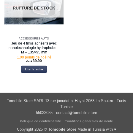
RUPTURE DE STOCK
ACCESSOIRES AUTO
Jeu de 4 films adhésifs avec
nanotechnologie hydrophobe –
M – 135×95 mm
1.00 points de fidélité
د.ت
39.90
Lire la suite
Tomobile Store SARL 13 rue jaoudat al Hayat 2063 La Soukra - Tunis
Tunisie
55033035 -
contact@tomobile.store
Politique de confidentialité
Conditions générales de vente
Copyright 2026 ©
Tomobile Store
Made in Tunisia with ♥