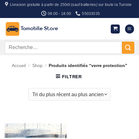
Passer
Livraison gratuite à partir de 250dt (sauf batteries) sur toute la Tunisie
au
08:00 - 18:00
55033035
contenu
Recherche
pour :
Accueil
/
Shop
/
Produits identifiés “verre protection”
FILTRER