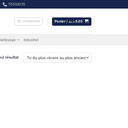
55033035
Se connecter
Panier /
د.ت
0.00
 Nettoyage
Industriel
eul résultat