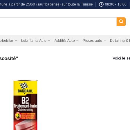
tuite à partir de 250dt (sauf batteries) sur toute la Tunisie
08:00 - 18:00
otorbike
Lubrifiants Auto
Additifs Auto
Pieces auto
Detailing &
scosité”
Voici le s