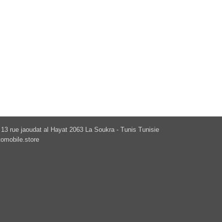
13 rue jaoudat al Hayat 2063 La Soukra - Tunis Tunisie
omobile.store