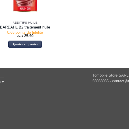
ADDITIFS HUILE
BARDAHL B2 traitement huile
0.65 points de fidélité
د.ت
25.90
Ajouter au panier
Tomobile Store SARL 
55033035 -
contact@t
h ♥