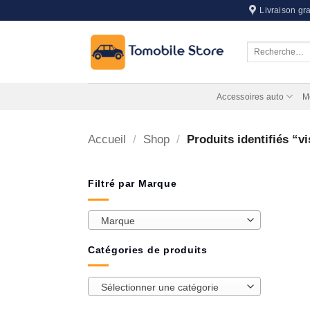
Passer
Livraison gra
au
contenu
Recherche
pour :
Accessoires auto
M
Accueil
/
Shop
/
Produits identifiés “vi
Filtré par Marque
Marque
Catégories de produits
Sélectionner une catégorie