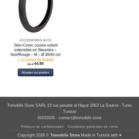
ACCESSOIRES AUTO
Skin-Cover, couvre-volant
extensible en Skeentex –
Noir/Rouge – M – Ø 38/40 cm
1.12 points de fidélité
د.ت
44.90
Ajouter au panier
Tomobile Store SARL 13 rue jaoudat al Hayat 2063 La Soukra - Tunis
Tunisie
55033035 -
contact@tomobile.store
Politique de confidentialité
Conditions générales de vente
Copyright 2026 ©
Tomobile Store
Made in Tunisia with ♥