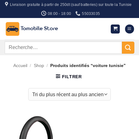
Passer
Livraison gratuite à partir de 250dt (sauf batteries) sur toute la Tunisie
au
08:00 - 18:00
55033035
contenu
Recherche
pour :
Accueil
/
Shop
/
Produits identifiés “voiture tunisie”
FILTRER