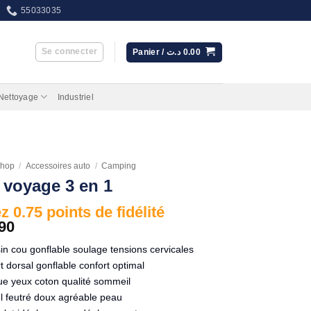
55033035
Se connecter
Panier /
د.ت
0.00
 Nettoyage
Industriel
hop
/
Accessoires auto
/
Camping
e voyage 3 en 1
 0.75 points de fidélité
90
n cou gonflable soulage tensions cervicales
t dorsal gonflable confort optimal
 yeux coton qualité sommeil
el feutré doux agréable peau