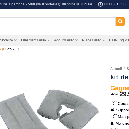
tuite à partir de 250dt (sauf batteries) sur toute la Tunisie
08:00 - 18:00
otorbike
Lubrifiants Auto
Additifs Auto
Pieces auto
Detailing &
 (
0.75
د.ت
)
Accueil
/
S
kit d
Gagnez
29.
د.ت
😴 Coussi
🛋️ Suppor
😴 Masque
🧵 Matéri