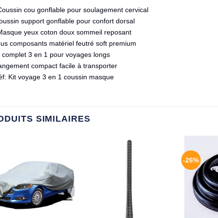
oussin cou gonflable pour soulagement cervical
oussin support gonflable pour confort dorsal
asque yeux coton doux sommeil reposant
ous composants matériel feutré soft premium
t complet 3 en 1 pour voyages longs
angement compact facile à transporter
éf: Kit voyage 3 en 1 coussin masque
ODUITS SIMILAIRES
-26%