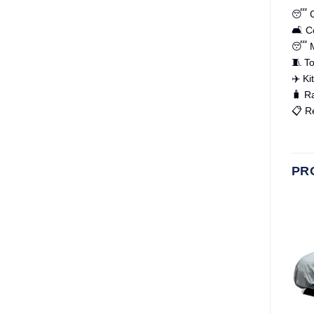
😴 C
🛋️ C
😴 M
🧵 T
✈️ Ki
🧳 R
📋 R
PR