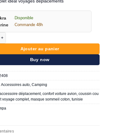
mplet idéal voyages déplacements
kra
·
Disponible
rine
·
Commande 48h
e kit de voyage 3 en 1
Ajouter au panier
Buy now
2408
:
Accessoires auto
,
Camping
accessoire déplacement
,
confort voiture avion
,
coussin cou
it voyage complet
,
masque sommeil coton
,
tunisie
mpa
entaires