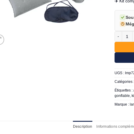
✈️ Kit co
Sou
Még
quantité d
UGS :
lmp7
Catégories 
Étiquettes :
gonflable
,
k
Marque :
la
Description
Informations complém