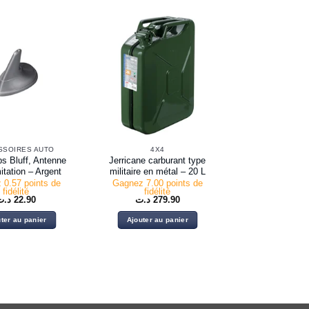
SSOIRES AUTO
4X4
s Bluff, Antenne
Jerricane carburant type
tation – Argent
militaire en métal – 20 L
 0.57 points de
Gagnez 7.00 points de
fidélité
fidélité
د.ت
22.90
د.ت
279.90
ter au panier
Ajouter au panier