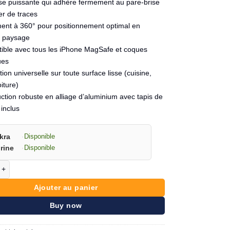
se puissante qui adhère fermement au pare-brise
er de traces
ment à 360° pour positionnement optimal en
u paysage
ible avec tous les iPhone MagSafe et coques
ues
ation universelle sur toute surface lisse (cuisine,
iture)
ction robuste en alliage d’aluminium avec tapis de
 inclus
kra
·
Disponible
rine
·
Disponible
e Support de téléphone magnétique JOYROOM pour voiture avec ventouse
Ajouter au panier
Buy now