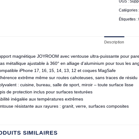
UGS :
Suppo
Catégories 
Étiquettes :
Description
upport magnétique JOYROOM avec ventouse ultra-puissante pour pare-b
as métallique ajustable à 360° en alliage d’aluminium pour tous les an
ompatible iPhone 17, 16, 15, 14, 13, 12 et coques MagSafe
dhérence extrême même sur routes cahoteuses, sans traces de résidu
lyvalent : cuisine, bureau, salle de sport, miroir – toute surface lisse
apis de protection inclus pour surfaces texturées
abilité inégalée aux températures extrêmes
touse résistante aux rayures : granit, verre, surfaces composites
ODUITS SIMILAIRES