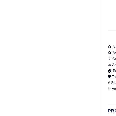
🧲 S
🔄 Br
📱 C
🚗 A
🏠 Po
🛡️ T
⚡ St
✨ Ven
PR