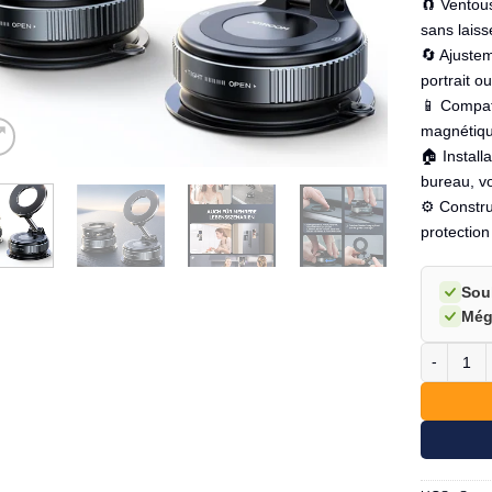
🧲 Ventou
sans laiss
🔄 Ajuste
portrait o
📱 Compat
magnétiq
🏠 Install
bureau, vo
⚙️ Constru
protection
Sou
Még
quantité d