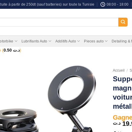
tuite à partir de 250dt (sauf batteries) sur toute la Tunisie
08:00 - 18:00
otorbike
Lubrifiants Auto
Additifs Auto
Pieces auto
Detailing &
 (
0.50
د.ت
)
Accueil
/
S
Suppo
magn
voitu
métal
Gagnez
19.
د.ت