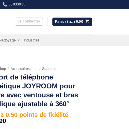
55033035
Se connecter
Panier /
د.ت
0.00
 Nettoyage
Industriel
hop
/
Accessoires auto
/
Supports
rt de téléphone
étique JOYROOM pour
re avec ventouse et bras
lique ajustable à 360°
 0.50 points de fidélité
90