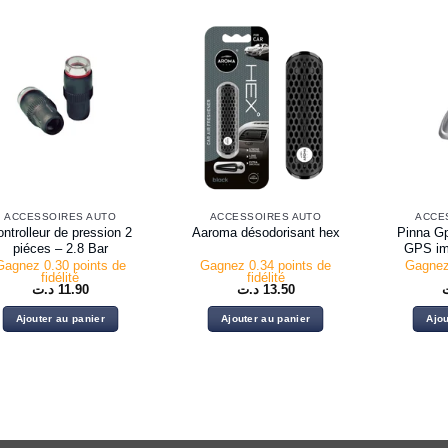
ACCESSOIRES AUTO
ACCESSOIRES AUTO
ACCE
ntrolleur de pression 2
Pinna Gp
Aaroma désodorisant hex
piéces – 2.8 Bar
GPS imi
Gagnez 0.30 points de
Gagnez 0.34 points de
Gagnez
fidélité
fidélité
د.ت
11.90
د.ت
13.50
Ajouter au panier
Ajouter au panier
Ajou