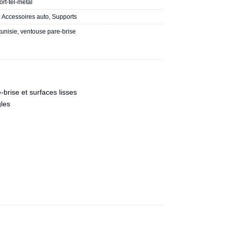
rt-tel-metal
:
Accessoires auto
,
Supports
tunisie
,
ventouse pare-brise
rise et surfaces lisses
gles