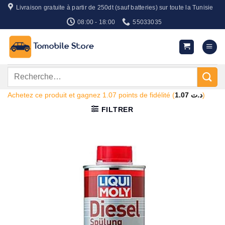
Passer
Livraison gratuite à partir de 250dt (sauf batteries) sur toute la Tunisie
au
08:00 - 18:00
55033035
contenu
Recherche
pour :
Achetez ce produit et gagnez 1.07 points de fidélité (
1.07
د.ت
)
FILTRER