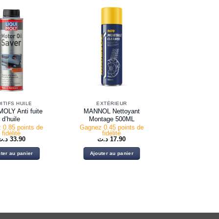
ITIFS HUILE
EXTÉRIEUR
MOLY Anti fuite
MANNOL Nettoyant
d’huile
Montage 500ML
 0.85 points de
Gagnez 0.45 points de
fidélité
fidélité
د.ت
33.90
د.ت
17.90
ter au panier
Ajouter au panier