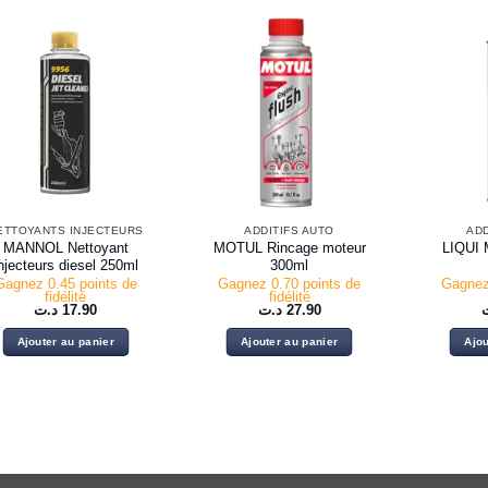
ETTOYANTS INJECTEURS
ADDITIFS AUTO
ADD
MANNOL Nettoyant
MOTUL Rincage moteur
LIQUI 
njecteurs diesel 250ml
300ml
Gagnez 0.45 points de
Gagnez 0.70 points de
Gagnez
fidélité
fidélité
د.ت
17.90
د.ت
27.90
Ajouter au panier
Ajouter au panier
Ajou