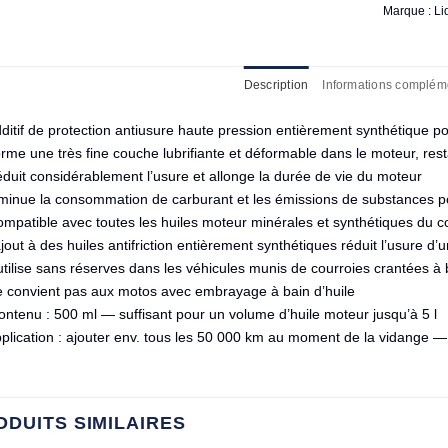
Marque :
Li
Description
Informations complém
ditif de protection antiusure haute pression entièrement synthétique p
orme une très fine couche lubrifiante et déformable dans le moteur, re
duit considérablement l’usure et allonge la durée de vie du moteur
minue la consommation de carburant et les émissions de substances p
ompatible avec toutes les huiles moteur minérales et synthétiques du
jout à des huiles antifriction entièrement synthétiques réduit l’usure d
tilise sans réserves dans les véhicules munis de courroies crantées à b
e convient pas aux motos avec embrayage à bain d’huile
ntenu : 500 ml — suffisant pour un volume d’huile moteur jusqu’à 5 l
pplication : ajouter env. tous les 50 000 km au moment de la vidange — 
ODUITS SIMILAIRES