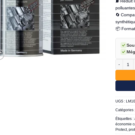
⛽ Réduit 
polluante
🔄 Compati
synthétiq
📦 Format 
Sou
Még
quantité 
UGS :
LM1
Catégories 
Étiquettes :
économie c
Protect
,
pro