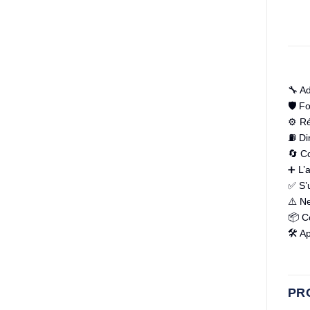
🔧 Ad
🛡️ F
⚙️ Ré
⛽ Di
🔄 C
➕ L’a
✅ S’u
⚠️ N
📦 Co
🛠️ A
PR