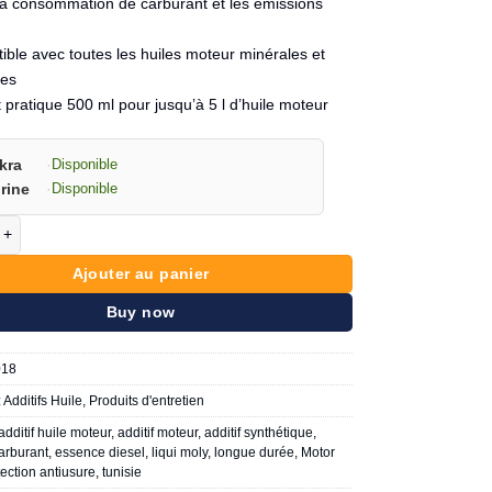
la consommation de carburant et les émissions
s
ble avec toutes les huiles moteur minérales et
ues
pratique 500 ml pour jusqu’à 5 l d’huile moteur
kra
·
Disponible
rine
·
Disponible
de LIQUI MOLY Motor protect 500ml
Ajouter au panier
Buy now
018
:
Additifs Huile
,
Produits d'entretien
additif huile moteur
,
additif moteur
,
additif synthétique
,
arburant
,
essence diesel
,
liqui moly
,
longue durée
,
Motor
tection antiusure
,
tunisie