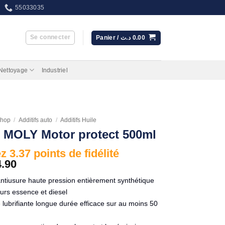
55033035
Se connecter
Panier /
د.ت
0.00
 Nettoyage
Industriel
hop
/
Additifs auto
/
Additifs Huile
 MOLY Motor protect 500ml
 3.37 points de fidélité
4.90
f antiusure haute pression entièrement synthétique
urs essence et diesel
lubrifiante longue durée efficace sur au moins 50