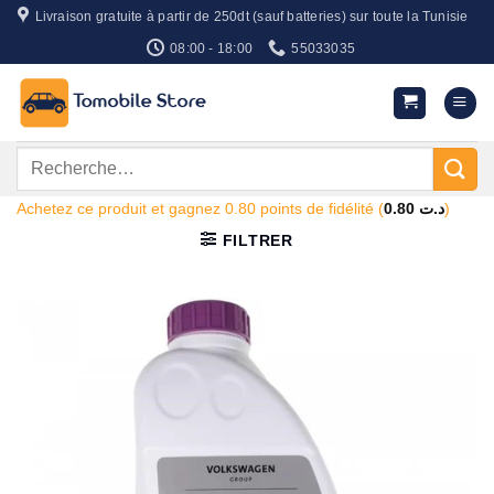
Passer
Livraison gratuite à partir de 250dt (sauf batteries) sur toute la Tunisie
au
08:00 - 18:00
55033035
contenu
Recherche
pour :
Achetez ce produit et gagnez 0.80 points de fidélité (
0.80
د.ت
)
FILTRER