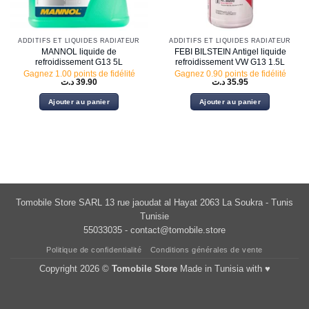
ADDITIFS ET LIQUIDES RADIATEUR
ADDITIFS ET LIQUIDES RADIATEUR
MANNOL liquide de
FEBI BILSTEIN Antigel liquide
refroidissement G13 5L
refroidissement VW G13 1.5L
Gagnez 1.00 points de fidélité
Gagnez 0.90 points de fidélité
د.ت
39.90
د.ت
35.95
Ajouter au panier
Ajouter au panier
Tomobile Store SARL 13 rue jaoudat al Hayat 2063 La Soukra - Tunis
Tunisie
55033035 -
contact@tomobile.store
Politique de confidentialité
Conditions générales de vente
Copyright 2026 ©
Tomobile Store
Made in Tunisia with ♥