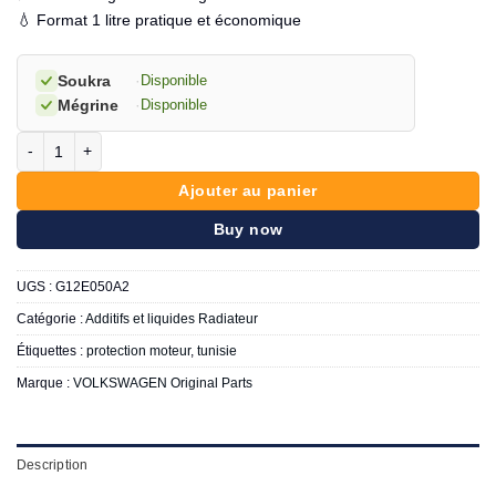
💧 Format 1 litre pratique et économique
Soukra
·
Disponible
Mégrine
·
Disponible
quantité de Volkswagen Liquide de Refroidissement G12 Liquide Prêt
Ajouter au panier
Buy now
UGS :
G12E050A2
Catégorie :
Additifs et liquides Radiateur
Étiquettes :
protection moteur
,
tunisie
Marque :
VOLKSWAGEN Original Parts
Description