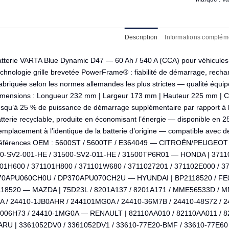
Description
Informations complém
atterie VARTA Blue Dynamic D47 — 60 Ah / 540 A (CCA) pour véhicules
chnologie grille brevetée PowerFrame® : fiabilité de démarrage, recha
abriquée selon les normes allemandes les plus strictes — qualité équi
imensions : Longueur 232 mm | Largeur 173 mm | Hauteur 225 mm | Co
usqu’à 25 % de puissance de démarrage supplémentaire par rapport 
tterie recyclable, produite en économisant l’énergie — disponible en 25
emplacement à l’identique de la batterie d’origine — compatible avec
éférences OEM : 5600ST / 5600TF / E364049 — CITROËN/PEUGEOT 
0-SV2-001-HE / 31500-SV2-011-HE / 31500TP6R01 — HONDA | 37110
01H600 / 371101H800 / 371101W680 / 3711027201 / 371102E000 / 37
0APU060CH0U / DP370APU070CH2U — HYUNDAI | BP2118520 / FE05
18520 — MAZDA | 75D23L / 8201A137 / 8201A171 / MME56533D / 
A / 24410-1JB0AHR / 244101MG0A / 24410-36M7B / 24410-48S72 / 
006H73 / 24410-1MG0A — RENAULT | 82110AA010 / 82110AA011 / 8
RU | 3361052DV0 / 3361052DV1 / 33610-77E20-BMF / 33610-77E60 