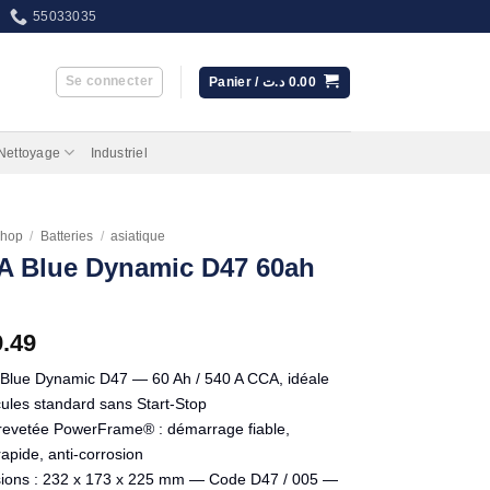
55033035
Se connecter
Panier /
د.ت
0.00
 Nettoyage
Industriel
hop
/
Batteries
/
asiatique
A Blue Dynamic D47 60ah
9.49
Blue Dynamic D47 — 60 Ah / 540 A CCA, idéale
cules standard sans Start-Stop
 brevetée PowerFrame® : démarrage fiable,
apide, anti-corrosion
ions : 232 x 173 x 225 mm — Code D47 / 005 —