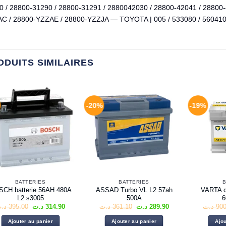
0 / 28800-31290 / 28800-31291 / 2880042030 / 28800-42041 / 28800
C / 28800-YZZAE / 28800-YZZJA — TOYOTA | 005 / 533080 / 56041
ODUITS SIMILAIRES
-20%
-19%
BATTERIES
BATTERIES
B
CH batterie 56AH 480A
ASSAD Turbo VL L2 57ah
VARTA 
L2 s3005
500A
6
Le
Le
Le
Le
.ت
395.00
د.ت
314.90
د.ت
361.10
د.ت
289.90
د.ت
900
prix
prix
prix
prix
initial
actuel
initial
actuel
Ajouter au panier
Ajouter au panier
Ajou
était :
est :
était :
est :