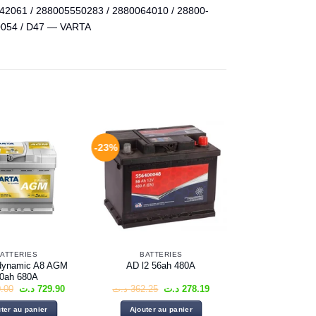
-42061 / 288005550283 / 2880064010 / 28800-
0054 / D47 — VARTA
-23%
ATTERIES
BATTERIES
dynamic A8 AGM
AD l2 56ah 480A
0ah 680A
Le
Le
Le
Le
.00
د.ت
729.90
د.ت
362.25
د.ت
278.19
prix
prix
prix
prix
initial
actuel
initial
actuel
ter au panier
Ajouter au panier
était :
est :
était :
est :