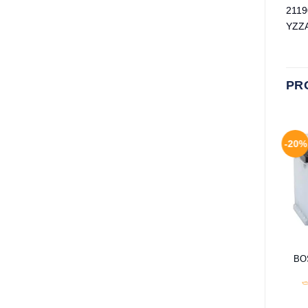
2119
YZZA
PR
-20%
BOS
د