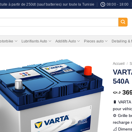
tuite à partir de 250dt (sauf batteries) sur toute la Tunisie
08:00 - 18:00
otorbike
Lubrifiants Auto
Additifs Auto
Pieces auto
Detailing &
Accueil
/
S
VART
540A
36
د.ت
🔋 VARTA 
pour véhi
⚙️ Grille
recharge r
📐 Dimens