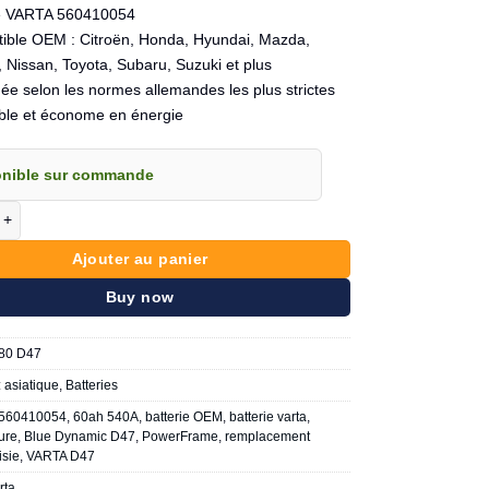
e VARTA 560410054
ible OEM : Citroën, Honda, Hyundai, Mazda,
, Nissan, Toyota, Subaru, Suzuki et plus
ée selon les normes allemandes les plus strictes
ble et économe en énergie
onible sur commande
de VARTA Blue Dynamic D47 60ah 540A
Ajouter au panier
Buy now
80 D47
:
asiatique
,
Batteries
560410054
,
60ah 540A
,
batterie OEM
,
batterie varta
,
ture
,
Blue Dynamic D47
,
PowerFrame
,
remplacement
isie
,
VARTA D47
rta