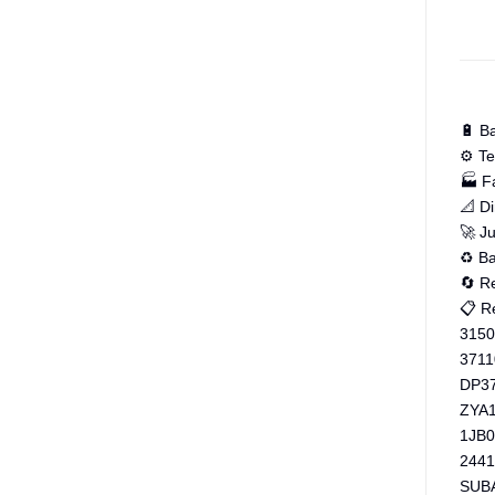
🔋 B
⚙️ Te
🏭 F
📐 D
🚀 J
♻️ Ba
🔄 R
📋 R
3150
3711
DP37
ZYA1
1JB0
2441
SUBA