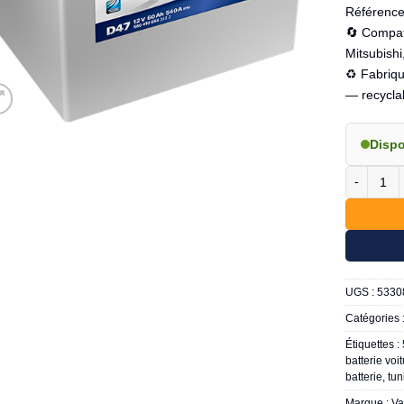
Référenc
🔄 Compat
Mitsubishi
♻️ Fabriqu
— recycla
Disp
quantité 
UGS :
5330
Catégories 
Étiquettes :
batterie voi
batterie
,
tun
Marque :
Va