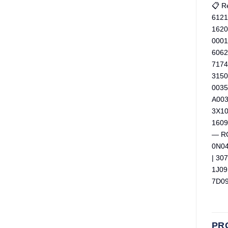
📋 R
6121
1620
0001
6062
7174
3150
0035
A003
3X10
1609
— RO
0N04
| 30
1J09
7D09
PR