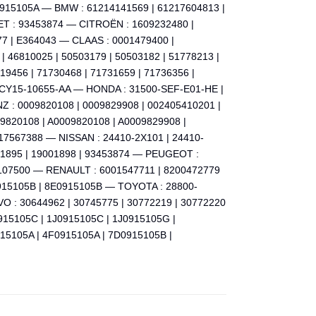
0915105A — BMW : 61214141569 | 61217604813 |
T : 93453874 — CITROËN : 1609232480 |
77 | E364043 — CLAAS : 0001479400 |
 46810025 | 50503179 | 50503182 | 51778213 |
19456 | 71730468 | 71731659 | 71736356 |
 VCY15-10655-AA — HONDA : 31500-SEF-E01-HE |
: 0009820108 | 0009829908 | 002405410201 |
69820108 | A0009820108 | A0009829908 |
17567388 — NISSAN : 24410-2X101 | 24410-
01895 | 19001898 | 93453874 — PEUGEOT :
107500 — RENAULT : 6001547711 | 8200472779
15105B | 8E0915105B — TOYOTA : 28800-
O : 30644962 | 30745775 | 30772219 | 30772220
915105C | 1J0915105C | 1J0915105G |
15105A | 4F0915105A | 7D0915105B |