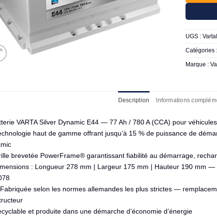
UGS :
Vart
Catégories 
Marque :
Va
Description
Informations complém
tterie VARTA Silver Dynamic E44 — 77 Ah / 780 A (CCA) pour véhicules
echnologie haut de gamme offrant jusqu’à 15 % de puissance de démar
mic
ille brevetée PowerFrame® garantissant fiabilité au démarrage, rechar
imensions : Longueur 278 mm | Largeur 175 mm | Hauteur 190 mm — Co
078
Fabriquée selon les normes allemandes les plus strictes — remplacement
tructeur
ecyclable et produite dans une démarche d’économie d’énergie