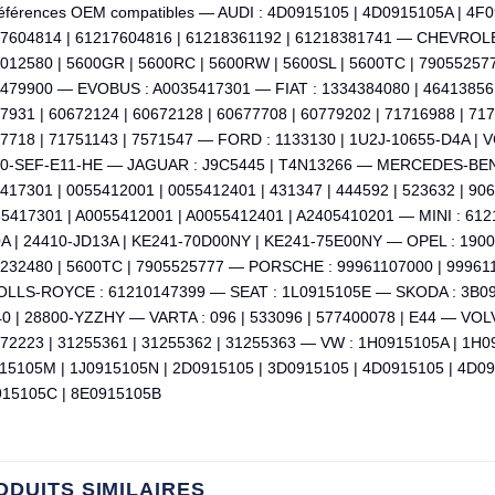
éférences OEM compatibles — AUDI : 4D0915105 | 4D0915105A | 4F
7604814 | 61217604816 | 61218361192 | 61218381741 — CHEVROLE
012580 | 5600GR | 5600RC | 5600RW | 5600SL | 5600TC | 79055257
479900 — EVOBUS : A0035417301 — FIAT : 1334384080 | 46413856 |
7931 | 60672124 | 60672128 | 60677708 | 60779202 | 71716988 | 717
7718 | 71751143 | 7571547 — FORD : 1133130 | 1U2J-10655-D4A |
0-SEF-E11-HE — JAGUAR : J9C5445 | T4N13266 — MERCEDES-BENZ 
417301 | 0055412001 | 0055412401 | 431347 | 444592 | 523632 | 90
5417301 | A0055412001 | A0055412401 | A2405410201 — MINI : 612
A | 24410-JD13A | KE241-70D00NY | KE241-75E00NY — OPEL : 190
232480 | 5600TC | 7905525777 — PORSCHE : 99961107000 | 99961
LLS-ROYCE : 61210147399 — SEAT : 1L0915105E — SKODA : 3B09
0 | 28800-YZZHY — VARTA : 096 | 533096 | 577400078 | E44 — VOLV
772223 | 31255361 | 31255362 | 31255363 — VW : 1H0915105A | 1H0
15105M | 1J0915105N | 2D0915105 | 3D0915105 | 4D0915105 | 4D09
15105C | 8E0915105B
ODUITS SIMILAIRES