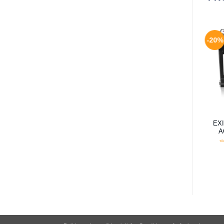
-20%
EXI
A
ت