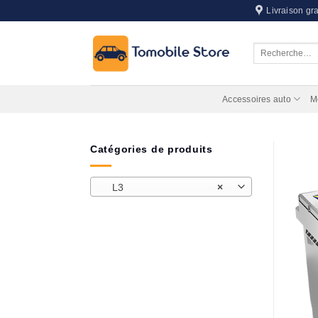
Passer
Livraison gra
au
contenu
Recherche
pour :
Accessoires auto
M
Catégories de produits
L3
×