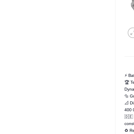
⚡ Ba
🏆 T
Dyna
🔩 Gr
📐 D
400 
🇩🇪 
cons
♻️ R