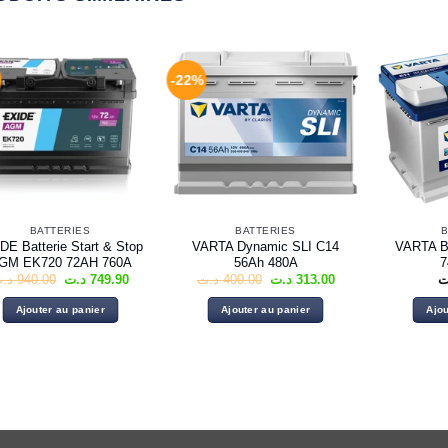
-22%
BATTERIES
BATTERIES
B
DE Batterie Start & Stop
VARTA Dynamic SLI C14
VARTA B
GM EK720 72AH 760A
56Ah 480A
7
Le
Le
Le
Le
د.
940.00
د.ت
749.90
د.ت
400.00
د.ت
313.00
ت
prix
prix
prix
prix
initial
actuel
initial
actuel
Ajouter au panier
Ajouter au panier
Ajou
était :
est :
était :
est :
313.00 د.ت.
400.00 د.ت.
749.90 د.ت.
940.00 د.ت.