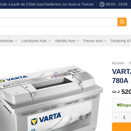
tuite à partir de 250dt (sauf batteries) sur toute la Tunisie
08:00 - 18:00
otorbike
Lubrifiants Auto
Additifs Auto
Pieces auto
Detailing &
Accueil
/
S
VARTA
780A
52
د.ت
Disp
quantité 