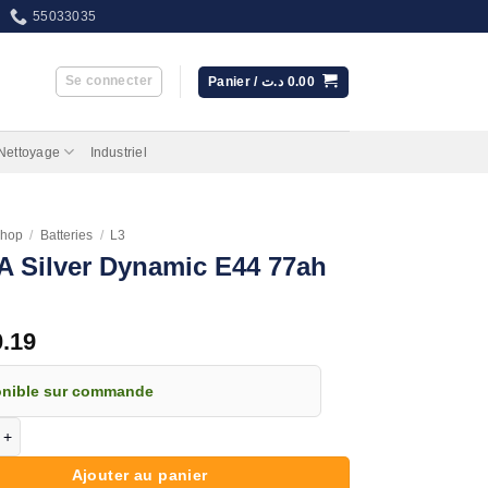
55033035
Se connecter
Panier /
د.ت
0.00
 Nettoyage
Industriel
hop
/
Batteries
/
L3
 Silver Dynamic E44 77ah
0.19
onible sur commande
de VARTA Silver Dynamic E44 77ah 780A
Ajouter au panier