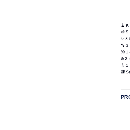
🧹 Ki
🎨 5 
✨ 3 
🔧 3 
🧤 1 
❄️ 3 
💧 1 
🎒 S
PR