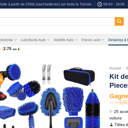
tuite à partir de 250dt (sauf batteries) sur toute la Tunisie
08:00 - 18:00
otorbike
Lubrifiants Auto
Additifs Auto
Pieces auto
Detailing &
 (
2.75
د.ت
)
Accueil
/
S
Kit d
%
Piece
Gagnez
13
د.ت
✨ 25 acces
voiture
🧹 Têtes 