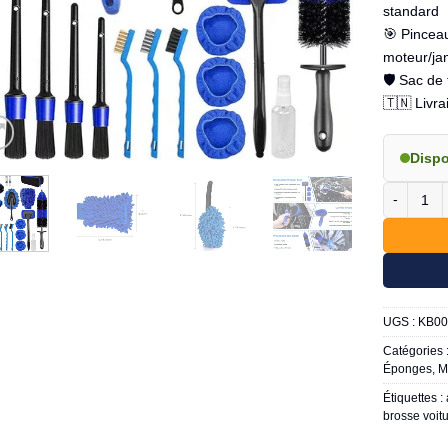
standard
🎯 Pinceau
moteur/ja
🛡️ Sac de
🇹🇳 Livra
Disp
quantité d
UGS :
KB00
Catégories 
Éponges
,
M
Étiquettes :
brosse voit