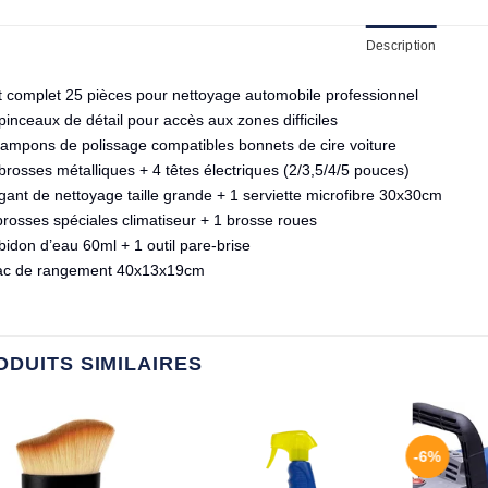
Description
t complet 25 pièces pour nettoyage automobile professionnel
pinceaux de détail pour accès aux zones difficiles
tampons de polissage compatibles bonnets de cire voiture
brosses métalliques + 4 têtes électriques (2/3,5/4/5 pouces)
gant de nettoyage taille grande + 1 serviette microfibre 30x30cm
brosses spéciales climatiseur + 1 brosse roues
bidon d’eau 60ml + 1 outil pare-brise
ac de rangement 40x13x19cm
ODUITS SIMILAIRES
-6%