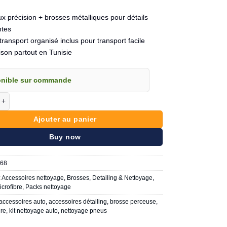
x précision + brosses métalliques pour détails
ntes
 transport organisé inclus pour transport facile
ison partout en Tunisie
onible sur commande
e Kit de nettoyage auto complet 25 Pieces avec sac
Ajouter au panier
Buy now
68
:
Accessoires nettoyage
,
Brosses
,
Detailing & Nettoyage
,
icrofibre
,
Packs nettoyage
accessoires auto
,
accessoires détailing
,
brosse perceuse
,
ure
,
kit nettoyage auto
,
nettoyage pneus