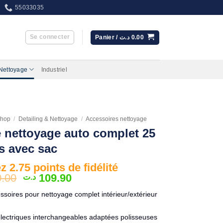
55033035
Se connecter
Panier /
د.ت
0.00
 Nettoyage
Industriel
hop
/
Detailing & Nettoyage
/
Accessoires nettoyage
e nettoyage auto complet 25
s avec sac
 2.75 points de fidélité
Le
Le
0.00
109.90
د.ت
prix
prix
soires pour nettoyage complet intérieur/extérieur
initial
actuel
était :
est :
électriques interchangeables adaptées polisseuses
109.90 د.ت.
130.00 د.ت.