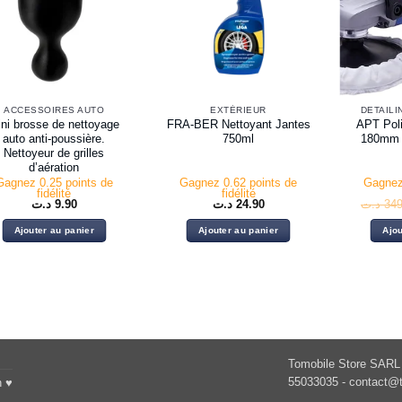
ACCESSOIRES AUTO
EXTÉRIEUR
DETAILI
ni brosse de nettoyage
FRA-BER Nettoyant Jantes
APT Poli
auto anti-poussière.
750ml
180mm v
Nettoyeur de grilles
d’aération
Gagnez 0.25 points de
Gagnez 0.62 points de
Gagnez
fidélité
fidélité
د.ت
9.90
د.ت
24.90
د.ت
349
Ajouter au panier
Ajouter au panier
Ajou
Tomobile Store SARL 
55033035 -
contact@t
h ♥