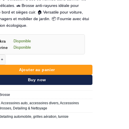
élicates. 🚗 Brosse anti-rayures idéale pour
 bord et sièges cuir. 🏠 Versatile pour voiture,
agers et mobilier de jardin. 📦 Fournie avec étui
ion écologique.
kra
·
Disponible
rine
·
Disponible
e Mini brosse de nettoyage auto anti-poussière. Nettoyeur de grilles d'aé
Ajouter au panier
Buy now
Brosse
:
Accessoires auto
,
accessoires divers
,
Accessoires
Brosses
,
Detailing & Nettoyage
detailing automobile
,
grilles aération
,
tunisie