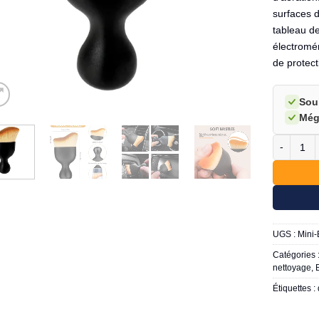
surfaces d
tableau de
électromén
de protect
Sou
Még
quantité d
UGS :
Mini-
Catégories 
nettoyage
,
Étiquettes :