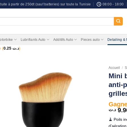
tuite à partir de 250dt (sauf batteries) sur toute la Tunisie
08:00 - 18:00
otorbike
Lubrifiants Auto
Additifs Auto
Pieces auto
Detailing &
 (
0.25
د.ت
)
Accueil
/
S
Mini 
anti-
grille
Gagnez
9.9
د.ت
🧹 Poils i
d’aération