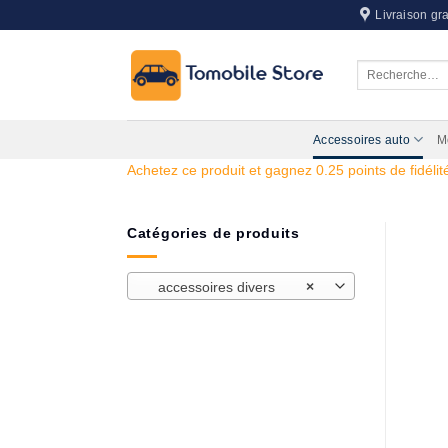
Passer
Livraison gra
au
contenu
Recherche
pour :
Accessoires auto
M
Achetez ce produit et gagnez 0.25 points de fidélité
Catégories de produits
accessoires divers
×