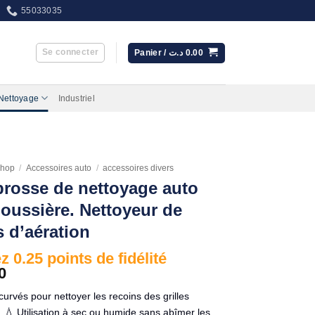
55033035
Se connecter
Panier /
د.ت
0.00
 Nettoyage
Industriel
hop
/
Accessoires auto
/
accessoires divers
brosse de nettoyage auto
poussière. Nettoyeur de
s d’aération
 0.25 points de fidélité
0
ncurvés pour nettoyer les recoins des grilles
. 💧 Utilisation à sec ou humide sans abîmer les