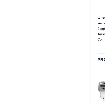
🧹 Br
siège
étagè
Taill
Compa
PR