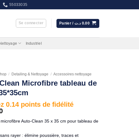
55033035
Se connecter
Panier /
د.ت
0.00
 Nettoyage
Industriel
hop
/
Detailing & Nettoyage
/
Accessoires nettoyage
Clean Microfibre tableau de
 35*35cm
 0.14 points de fidélité
0
 microfibre Auto-Clean 35 x 35 cm pour tableau de
sans rayer : élimine poussière, traces et