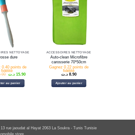
IRES NETTOYAGE
ACCESSOIRES NETTOYAGE
Auto-clean Microfibre
rosse dure
carosserie 70*50cm
 0.40 points de
Gagnez 0.22 points de
fidélité
fidélité
Le
Le
.90
د.ت
15.90
د.ت
8.90
prix
prix
initial
actuel
ter au panier
Ajouter au panier
était :
est :
15.90 د.ت.
19.90 د.ت.
13 rue jaoudat al Hayat 2063 La Soukra - Tunis Tunisie
omobile.store