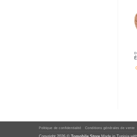
D
É
Politique de confidentialité
Conditions générales de vente
Copyright 2026 ©
Tomobile Store
Made in Tunisia wit