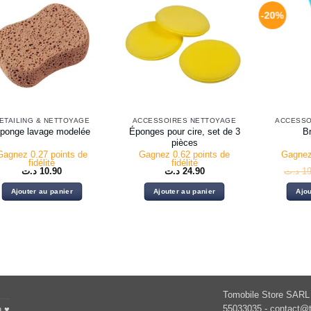
-20%
ETAILING & NETTOYAGE
ACCESSOIRES NETTOYAGE
ACCESSO
Éponges pour cire, set de 3
ponge lavage modelée
B
pièces
Gagnez 0.27 points de
Gagnez 0.62 points de
Gagnez
fidélité
fidélité
د.ت
10.90
د.ت
24.90
د.ت
19
Ajouter au panier
Ajouter au panier
Ajou
Tomobile Store SARL 
55033035 -
contact@t
h ♥