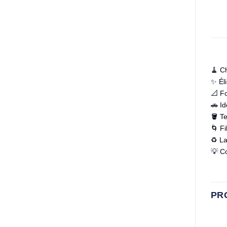
🧹 Ch
✨ Éli
📐 F
🚗 Id
🪣 Te
🌀 Fi
♻️ La
💡 Co
PR