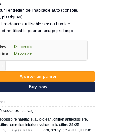
s
our l’entretien de l’habitacle auto (console,
, plastiques)
ultra-douces, utilisable sec ou humide
 et réutilisable pour un usage prolongé
kra
·
Disponible
rine
·
Disponible
e Auto-Clean Microfibre tableau de bord 35*35cm
Ajouter au panier
Buy now
221
Accessoires nettoyage
accessoire habitacle
,
auto-clean
,
chiffon antipoussière
,
ofibre
,
entretien intérieur voiture
,
microfibre 35x35
,
auto
,
nettoyage tableau de bord
,
nettoyage voiture
,
tunisie