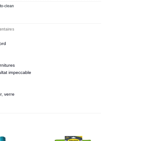
to-clean
entaires
ord
rnitures
ultat impeccable
r, verre