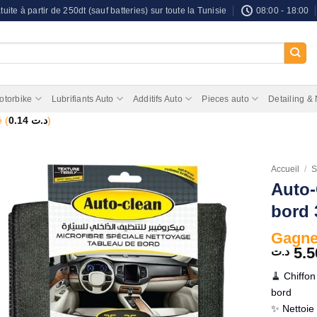
tuite à partir de 250dt (sauf batteries) sur toute la Tunisie
08:00 - 18:00
otorbike
Lubrifiants Auto
Additifs Auto
Pieces auto
Detailing &
 (
0.14
د.ت
)
Accueil
/
S
Auto-
bord
Gagnez
5.5
د.ت
🧹 Chiffon
bord
✨ Nettoie 