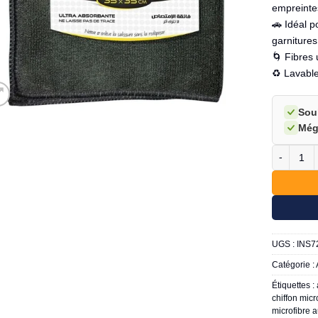
empreinte
🚗 Idéal p
garnitures
🌀 Fibres 
♻️ Lavable
Sou
Még
quantité d
UGS :
INS7
Catégorie :
Étiquettes :
chiffon micr
microfibre 