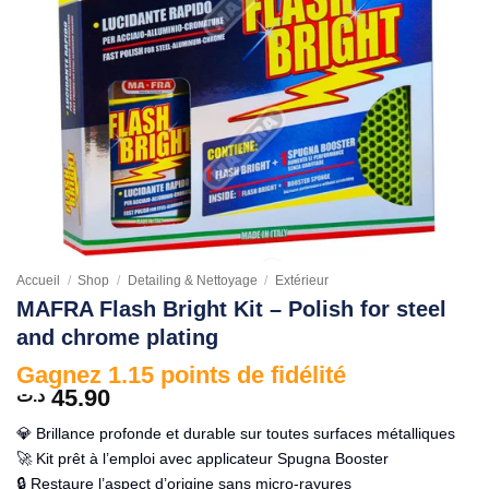
Accueil
/
Shop
/
Detailing & Nettoyage
/
Extérieur
MAFRA Flash Bright Kit – Polish for steel
and chrome plating
Gagnez 1.15 points de fidélité
45.90
د.ت
💎 Brillance profonde et durable sur toutes surfaces métalliques
🚀 Kit prêt à l’emploi avec applicateur Spugna Booster
🔒 Restaure l’aspect d’origine sans micro-rayures