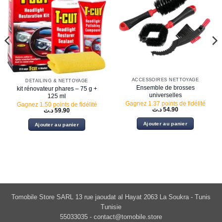
ACCESSOIRES NETTOYAGE
DETAILING & NETTOYAGE
Ensemble de brosses
kit rénovateur phares – 75 g +
universelles
125 ml
Gagnez 1.37 points de fidélité
Gagnez 1.50 points de fidélité
د.ت
54.90
د.ت
59.90
Ajouter au panier
Ajouter au panier
Tomobile Store SARL 13 rue jaoudat al Hayat 2063 La Soukra - Tunis
Tunisie
55033035 -
contact@tomobile.store