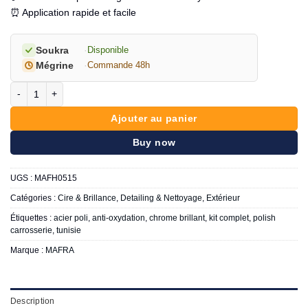
⏰ Application rapide et facile
Soukra
·
Disponible
Mégrine
·
Commande 48h
quantité de MAFRA Flash Bright Kit - Polish for steel and chrome plat
Ajouter au panier
Buy now
UGS :
MAFH0515
Catégories :
Cire & Brillance
,
Detailing & Nettoyage
,
Extérieur
Étiquettes :
acier poli
,
anti-oxydation
,
chrome brillant
,
kit complet
,
polish
carrosserie
,
tunisie
Marque :
MAFRA
Description