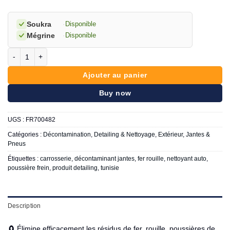
Soukra
·
Disponible
Mégrine
·
Disponible
quantité de FRABER KO Iron décontaminant jantes
Ajouter au panier
Buy now
UGS :
FR700482
Catégories :
Décontamination
,
Detailing & Nettoyage
,
Extérieur
,
Jantes &
Pneus
Étiquettes :
carrosserie
,
décontaminant jantes
,
fer rouille
,
nettoyant auto
,
poussière frein
,
produit detailing
,
tunisie
Description
🧲 Élimine efficacement les résidus de fer, rouille, poussières de