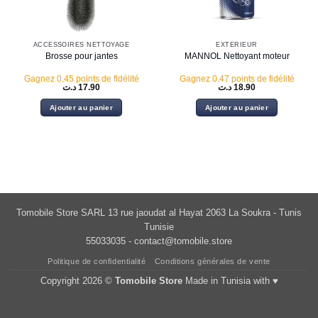
ACCESSOIRES NETTOYAGE
EXTÉRIEUR
Brosse pour jantes
MANNOL Nettoyant moteur
Gagnez 0.45 points de fidélité
Gagnez 0.47 points de fidélité
د.ت
17.90
د.ت
18.90
Ajouter au panier
Ajouter au panier
Tomobile Store SARL 13 rue jaoudat al Hayat 2063 La Soukra - Tunis
Tunisie
55033035 -
contact@tomobile.store
Politique de confidentialité
Conditions générales de vente
Copyright 2026 ©
Tomobile Store
Made in Tunisia with ♥