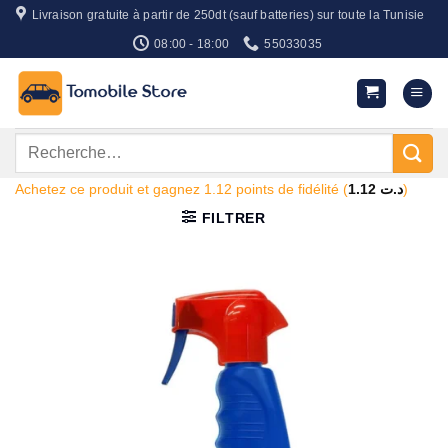
Passer
Livraison gratuite à partir de 250dt (sauf batteries) sur toute la Tunisie
au
08:00 - 18:00
55033035
contenu
Recherche
pour :
Achetez ce produit et gagnez 1.12 points de fidélité (
1.12
د.ت
)
FILTRER