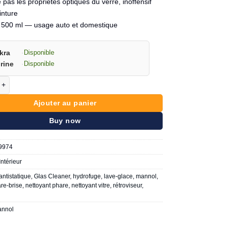
e pas les propriétés optiques du verre, inoffensif
inture
 500 ml — usage auto et domestique
kra
·
Disponible
rine
·
Disponible
de MANNOL Lave-glace 500ml
Ajouter au panier
Buy now
9974
Intérieur
antistatique
,
Glas Cleaner
,
hydrofuge
,
lave-glace
,
mannol
,
are-brise
,
nettoyant phare
,
nettoyant vitre
,
rétroviseur
,
nnol