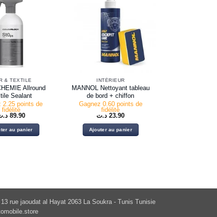
R & TEXTILE
INTÉRIEUR
HEMIE Allround
MANNOL Nettoyant tableau
tile Sealant
de bord + chiffon
 2.25 points de
Gagnez 0.60 points de
fidélité
fidélité
د.ت
89.90
د.ت
23.90
ter au panier
Ajouter au panier
13 rue jaoudat al Hayat 2063 La Soukra - Tunis Tunisie
omobile.store