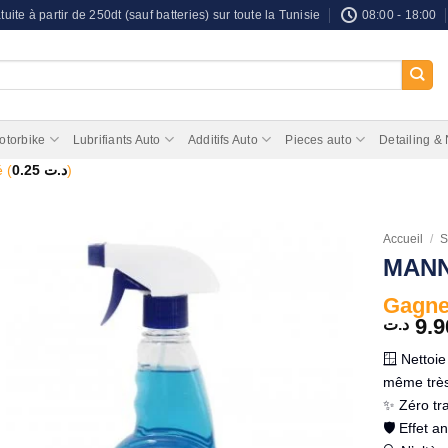
tuite à partir de 250dt (sauf batteries) sur toute la Tunisie
08:00 - 18:00
otorbike
Lubrifiants Auto
Additifs Auto
Pieces auto
Detailing &
 (
0.25
د.ت
)
Accueil
/
S
MANN
Gagnez
9.9
د.ت
🪟 Nettoie
même très
✨ Zéro tra
🛡️ Effet 