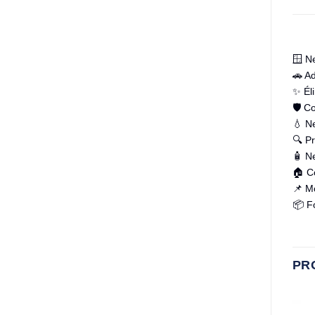
🪟 Ne
🚗 Ad
✨ Él
🛡️ C
💧 Ne
🔍 Pr
🧴 Ne
🏠 C
📌 Mo
📦 Fo
PR