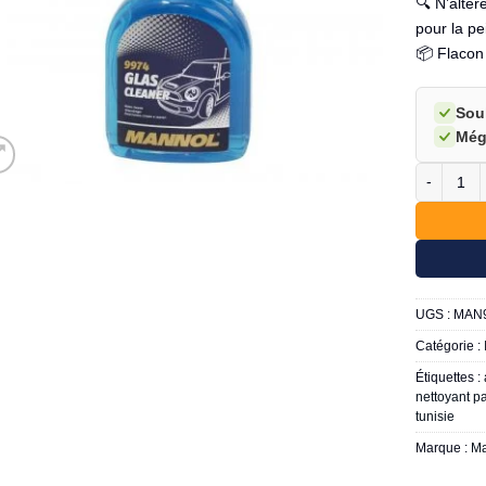
🔍 N’altèr
pour la pe
📦 Flacon
Sou
Még
quantité 
UGS :
MAN
Catégorie :
Étiquettes :
nettoyant p
tunisie
Marque :
Ma