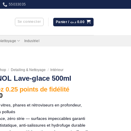
55033035
Se connecter
Panier /
د.ت
0.00
 Nettoyage
Industriel
hop
/
Detailing & Nettoyage
/
Intérieur
OL Lave-glace 500ml
 0.25 points de fidélité
0
 vitres, phares et rétroviseurs en profondeur,
 pollués
ce, zéro strie — surfaces impeccables garanti
antistatique, anti-salissures et hydrofuge durable