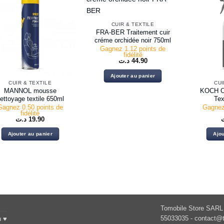
CUIR & TEXTILE
FRA-BER Traitement cuir
créme orchidée noir 750ml
Gagnez 1.12 points de
fidélité
د.ت
44.90
Ajouter au panier
CUIR & TEXTILE
CUI
MANNOL mousse
KOCH C
ettoyage textile 650ml
Tex
Gagnez 0.50 points de
Gagnez
fidélité
د.ت
19.90
Ajouter au panier
Ajou
Tomobile Store SARL 
55033035 -
contact@t
h ♥