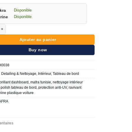
kra
·
Disponible
rine
·
Disponible
de MAFRA diamantplast shine 600ml
Ajouter au panier
Buy now
H0038
:
Detailing & Nettoyage
,
Intérieur
,
Tableau de bord
brillant dashboard
,
mafra tunisie
,
nettoyage intérieur
,
polish tableau de bord
,
protection anti-UV
,
ravivant
hine plastique voiture
AFRA
entaires