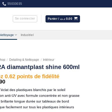
55033035
Se connecter
Panier /
د.ت
0.00
 Nettoyage
Industriel
hop
/
Detailing & Nettoyage
/
Intérieur
 diamantplast shine 600ml
 0.62 points de fidélité
90
’éclat des plastiques blanchis par le soleil
tion anti-UV avec formule concentrée et non grasse
n brillante longue durée sur tableaux de bord
que facilement sur tous les plastiques intérieurs