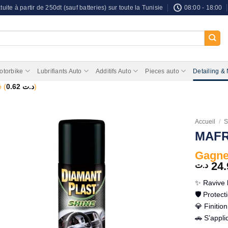
tuite à partir de 250dt (sauf batteries) sur toute la Tunisie
08:00 - 18:00
otorbike
Lubrifiants Auto
Additifs Auto
Pieces auto
Detailing &
 (
0.62
د.ت
)
Accueil
/
S
MAFRA
Gagnez
24.
د.ت
✨ Ravive l
🛡️ Protec
💎 Finitio
🚗 S’appli