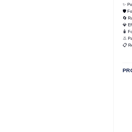
✨ Pol
🛡️ F
🔄 Ra
💎 Ef
🧴 F
👃 Pa
📋 R
PR