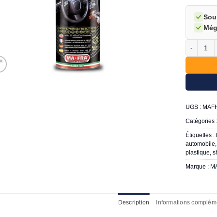
Sou
Még
quantité 
UGS :
MAF
Catégories 
Étiquettes :
automobile
plastique
,
s
Marque :
M
Description
Informations complém