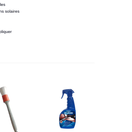
les
ns solaires
pliquer