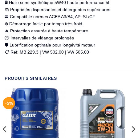
🛢️ Huile semi-synthétique 5W40 haute performance 5L
🧼 Propriétés dispersantes et détergentes supérieures
🚘 Compatible normes ACEA A3/B4, API SL/CF
❄️ Démarrage facile par temps très froid
🔥 Protection assurée à haute température
🕒 Intervalles de vidange prolongés
🛡️ Lubrification optimale pour longévité moteur
📋 Réf: MB 229.3 | VW 502.00 | VW 505.00
PRODUITS SIMILAIRES
-5%