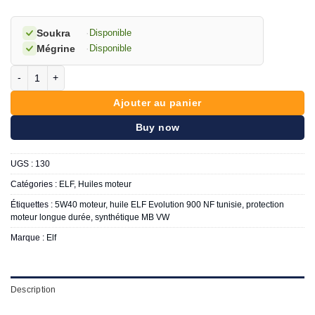
Soukra
·
Disponible
Mégrine
·
Disponible
quantité de ELF 🇫🇷 Evolution 900 NF 5W40 5L
Ajouter au panier
Buy now
UGS :
130
Catégories :
ELF
,
Huiles moteur
Étiquettes :
5W40 moteur
,
huile ELF Evolution 900 NF tunisie
,
protection
moteur longue durée
,
synthétique MB VW
Marque :
Elf
Description