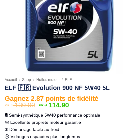
Accueil
/
Shop
/
Huiles moteur
/
ELF
ELF 🇫🇷 Evolution 900 NF 5W40 5L
Gagnez 2.87 points de fidélité
Le
Le
130.00
114.90
د.ت
د.ت
prix
prix
🛢️ Semi-synthétique 5W40 performance optimale
initial
actuel
🧼 Excellente propreté moteur garantie
était :
est :
❄️ Démarrage facile au froid
114.90 د.ت.
130.00 د.ت.
🕒 Vidanges espacées plus longtemps