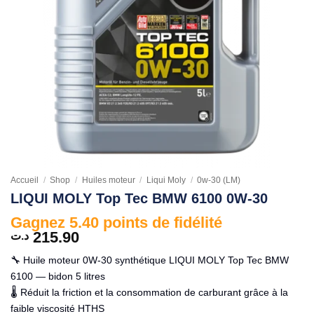
Accueil
/
Shop
/
Huiles moteur
/
Liqui Moly
/
0w-30 (LM)
LIQUI MOLY Top Tec BMW 6100 0W-30
Gagnez 5.40 points de fidélité
215.90
د.ت
🔧 Huile moteur 0W-30 synthétique LIQUI MOLY Top Tec BMW
6100 — bidon 5 litres
🌡️ Réduit la friction et la consommation de carburant grâce à la
faible viscosité HTHS