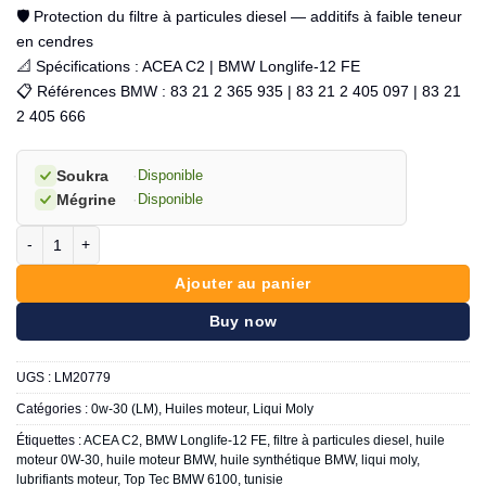
🛡️ Protection du filtre à particules diesel — additifs à faible teneur
en cendres
📐 Spécifications : ACEA C2 | BMW Longlife-12 FE
📋 Références BMW : 83 21 2 365 935 | 83 21 2 405 097 | 83 21
2 405 666
Soukra
·
Disponible
Mégrine
·
Disponible
quantité de LIQUI MOLY Top Tec BMW 6100 0W-30
Ajouter au panier
Buy now
UGS :
LM20779
Catégories :
0w-30 (LM)
,
Huiles moteur
,
Liqui Moly
Étiquettes :
ACEA C2
,
BMW Longlife-12 FE
,
filtre à particules diesel
,
huile
moteur 0W-30
,
huile moteur BMW
,
huile synthétique BMW
,
liqui moly
,
lubrifiants moteur
,
Top Tec BMW 6100
,
tunisie