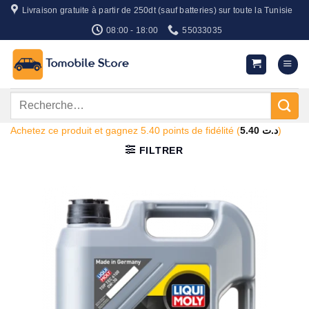
Passer
Livraison gratuite à partir de 250dt (sauf batteries) sur toute la Tunisie
au
08:00 - 18:00
55033035
contenu
Recherche
pour :
Achetez ce produit et gagnez 5.40 points de fidélité (
5.40
د.ت
)
FILTRER