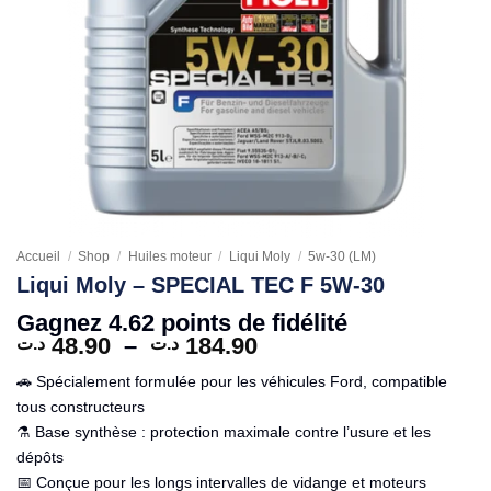
Accueil
/
Shop
/
Huiles moteur
/
Liqui Moly
/
5w-30 (LM)
Liqui Moly – SPECIAL TEC F 5W-30
Gagnez 4.62 points de fidélité
Plage
48.90
–
184.90
د.ت
د.ت
de
🚗 Spécialement formulée pour les véhicules Ford, compatible
prix :
tous constructeurs
48.90 د.ت
⚗️ Base synthèse : protection maximale contre l’usure et les
à
184.90 د.ت
dépôts
📅 Conçue pour les longs intervalles de vidange et moteurs