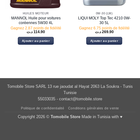
HUILES MOTEUR
0W-30 (LM)
MANNOL Huile pour voitures
LIQUI MOLY Top Tec 4210 0W-
coréennes 5W30 4L
30 5L
Gagnez 2.87 points de fidélité
Gagnez 6.75 points de fidélité
د.ت
114.90
د.ت
269.90
Ajouter au panier
Ajouter au panier
Tomobile Store SARL 13 rue jaoudat al Hayat 2063 La Soukra - Tunis
Tunisie
55033035 -
contact@tomobile.store
Politique de confidentialité
Conditions générales de vente
Copyright 2026 ©
Tomobile Store
Made in Tunisia with ♥