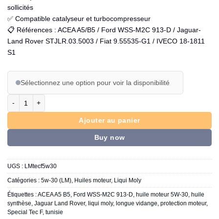
sollicités
✅ Compatible catalyseur et turbocompresseur
📋 Références : ACEA A5/B5 / Ford WSS-M2C 913-D / Jaguar-
Land Rover STJLR.03.5003 / Fiat 9.55535-G1 / IVECO 18-1811
S1
Sélectionnez une option pour voir la disponibilité
quantité de Liqui Moly - SPECIAL TEC F 5W-30
Ajouter au panier
Buy now
UGS :
LMtecf5w30
Catégories :
5w-30 (LM)
,
Huiles moteur
,
Liqui Moly
Étiquettes :
ACEA A5 B5
,
Ford WSS-M2C 913-D
,
huile moteur 5W-30
,
huile
synthèse
,
Jaguar Land Rover
,
liqui moly
,
longue vidange
,
protection moteur
,
Special Tec F
,
tunisie