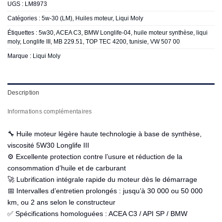
UGS :
LM8973
Catégories :
5w-30 (LM)
,
Huiles moteur
,
Liqui Moly
Étiquettes :
5w30
,
ACEA C3
,
BMW Longlife-04
,
huile moteur synthèse
,
liqui
moly
,
Longlife III
,
MB 229.51
,
TOP TEC 4200
,
tunisie
,
VW 507 00
Marque :
Liqui Moly
Description
Informations complémentaires
🔧 Huile moteur légère haute technologie à base de synthèse,
viscosité 5W30 Longlife III
⚙️ Excellente protection contre l’usure et réduction de la
consommation d’huile et de carburant
🚀 Lubrification intégrale rapide du moteur dès le démarrage
📅 Intervalles d’entretien prolongés : jusqu’à 30 000 ou 50 000
km, ou 2 ans selon le constructeur
✅ Spécifications homologuées : ACEA C3 / API SP / BMW