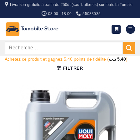
Passer
Livraison gratuite à partir de 250dt (sauf batteries) sur toute la Tunisie
au
08:00 - 18:00
55033035
contenu
Recherche
pour :
Achetez ce produit et gagnez 5.40 points de fidélité (
د.ت
5.40
)
FILTRER