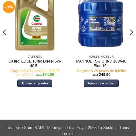
-3%
CASTROL
HUILES MOTEUR
Castrol EDGE Turbo Diesel 5W-
MANNOL TS-7 UHPD 10W-40
40 5L
Blue 10L
Gagnez 3.87 points de fidélité
Gagnez 6.25 points de fidélité
Le
Le
د.ت
160.00
د.ت
154.90
د.ت
249.90
prix
prix
initial
actuel
Ajouter au panier
Ajouter au panier
était :
est :
154.90 د.ت.
160.00 د.ت.
Tomobile Store SARL 13 rue jaoudat al Hayat 2063 La Soukra - Tunis
Tunisie