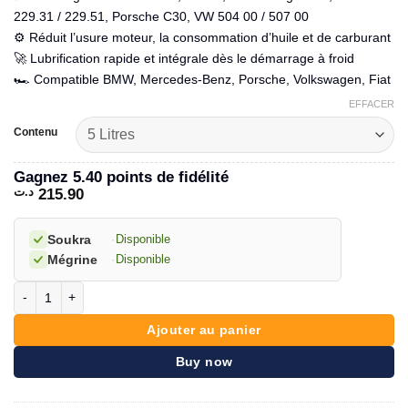
215.90 د.ت
229.31 / 229.51, Porsche C30, VW 504 00 / 507 00
⚙️ Réduit l’usure moteur, la consommation d’huile et de carburant
🚀 Lubrification rapide et intégrale dès le démarrage à froid
🏎️ Compatible BMW, Mercedes-Benz, Porsche, Volkswagen, Fiat
EFFACER
Contenu
Gagnez 5.40 points de fidélité
د.ت
215.90
Soukra
·
Disponible
Mégrine
·
Disponible
quantité de LIQUI MOLY TOP TEC 4200 5W30 Longlife III
Ajouter au panier
Buy now