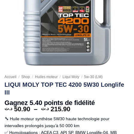
Accueil
/
Shop
/
Huiles moteur
/
Liqui Moly
/
5w-30 (LM)
LIQUI MOLY TOP TEC 4200 5W30 Longlife
III
Gagnez 5.40 points de fidélité
Plage
50.90
–
215.90
د.ت
د.ت
de
🔧 Huile moteur synthèse 5W30 haute technologie pour
prix :
intervalles prolongés jusqu’à 50 000 km
50.90 د.ت
✅ Homologations : ACEA C3, API SP, BMW Longlife-04, MB
à