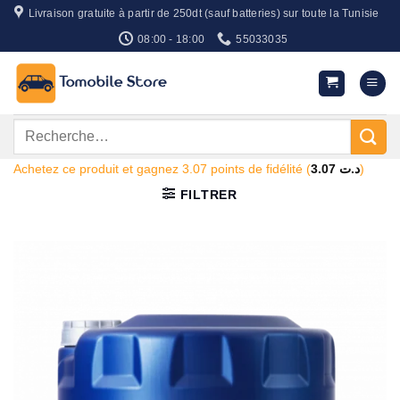
Passer
Livraison gratuite à partir de 250dt (sauf batteries) sur toute la Tunisie
au
08:00 - 18:00
55033035
contenu
Recherche
pour :
Achetez ce produit et gagnez 3.07 points de fidélité (
3.07
د.ت
)
FILTRER