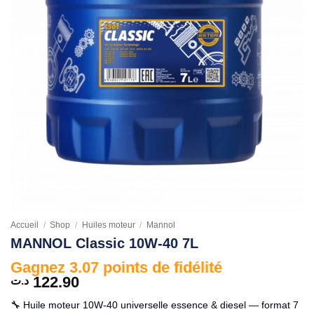
Accueil
/
Shop
/
Huiles moteur
/
Mannol
MANNOL Classic 10W-40 7L
Gagnez 3.07 points de fidélité
122.90
د.ت
🔧 Huile moteur 10W-40 universelle essence & diesel — format 7