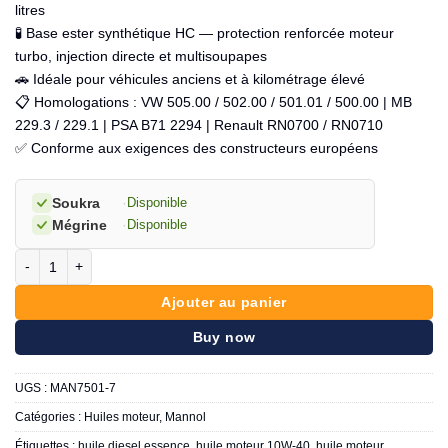
litres
🧪 Base ester synthétique HC — protection renforcée moteur
turbo, injection directe et multisoupapes
🚗 Idéale pour véhicules anciens et à kilométrage élevé
📋 Homologations : VW 505.00 / 502.00 / 501.01 / 500.00 | MB
229.3 / 229.1 | PSA B71 2294 | Renault RN0700 / RN0710
✅ Conforme aux exigences des constructeurs européens
Soukra
·
Disponible
Mégrine
·
Disponible
quantité de MANNOL Classic 10W-40 7L
Ajouter au panier
Buy now
UGS :
MAN7501-7
Catégories :
Huiles moteur
,
Mannol
Étiquettes :
huile diesel essence
,
huile moteur 10W-40
,
huile moteur