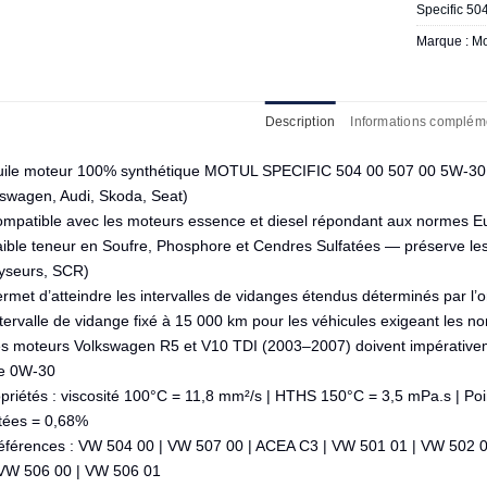
Specific 50
Marque :
Mo
Description
Informations complém
uile moteur 100% synthétique MOTUL SPECIFIC 504 00 507 00 5W-30,
kswagen, Audi, Skoda, Seat)
ompatible avec les moteurs essence et diesel répondant aux normes Eu
aible teneur en Soufre, Phosphore et Cendres Sulfatées — préserve le
lyseurs, SCR)
rmet d’atteindre les intervalles de vidanges étendus déterminés par l’
ntervalle de vidange fixé à 15 000 km pour les véhicules exigeant les
es moteurs Volkswagen R5 et V10 TDI (2003–2007) doivent impérativem
e 0W-30
opriétés : viscosité 100°C = 11,8 mm²/s | HTHS 150°C = 3,5 mPa.s | Po
atées = 0,68%
éférences : VW 504 00 | VW 507 00 | ACEA C3 | VW 501 01 | VW 502 
 VW 506 00 | VW 506 01