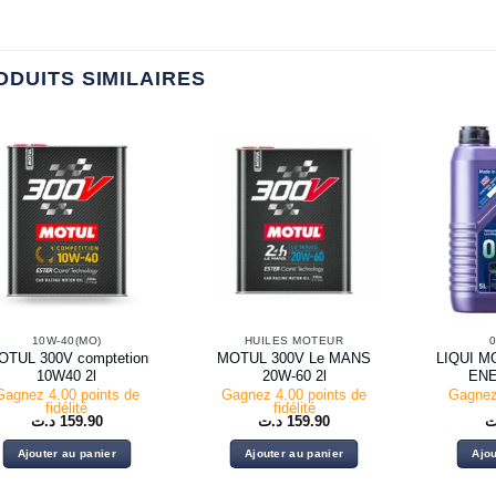
ODUITS SIMILAIRES
10W-40(MO)
HUILES MOTEUR
0
OTUL 300V comptetion
MOTUL 300V Le MANS
LIQUI M
10W40 2l
20W-60 2l
ENE
Gagnez 4.00 points de
Gagnez 4.00 points de
Gagnez
fidélité
fidélité
د.ت
159.90
د.ت
159.90
ت
Ajouter au panier
Ajouter au panier
Ajou