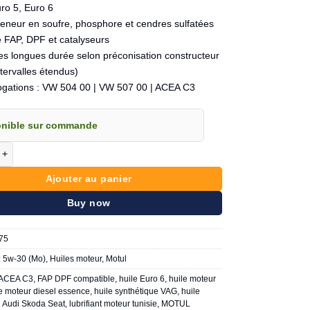
ro 5, Euro 6
teneur en soufre, phosphore et cendres sulfatées
 FAP, DPF et catalyseurs
es longues durée selon préconisation constructeur
ntervalles étendus)
gations : VW 504 00 | VW 507 00 | ACEA C3
onible sur commande
de MOTUL 5W-30 speciale VW Audi Scoda Seat
Ajouter au panier
Buy now
75
:
5w-30 (Mo)
,
Huiles moteur
,
Motul
ACEA C3
,
FAP DPF compatible
,
huile Euro 6
,
huile moteur
e moteur diesel essence
,
huile synthétique VAG
,
huile
 Audi Skoda Seat
,
lubrifiant moteur tunisie
,
MOTUL