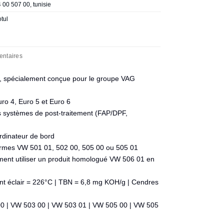
4 00 507 00
,
tunisie
tul
entaires
 spécialement conçue pour le groupe VAG
ro 4, Euro 5 et Euro 6
s systèmes de post-traitement (FAP/DPF,
ordinateur de bord
 normes VW 501 01, 502 00, 505 00 ou 505 01
ent utiliser un produit homologué VW 506 01 en
int éclair = 226°C | TBN = 6,8 mg KOH/g | Cendres
00 | VW 503 00 | VW 503 01 | VW 505 00 | VW 505