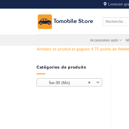
Passer
Livraison gra
au
contenu
Recherche
pour :
Accessoires auto
M
Achetez ce produit et gagnez 4.75 points de fidélité
Catégories de produits
5w-30 (Mo)
×