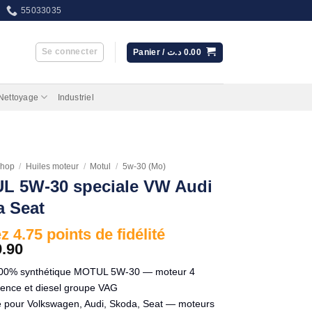
55033035
Se connecter
Panier /
د.ت
0.00
 Nettoyage
Industriel
hop
/
Huiles moteur
/
Motul
/
5w-30 (Mo)
L 5W-30 speciale VW Audi
 Seat
 4.75 points de fidélité
9.90
100% synthétique MOTUL 5W-30 — moteur 4
ence et diesel groupe VAG
 pour Volkswagen, Audi, Skoda, Seat — moteurs