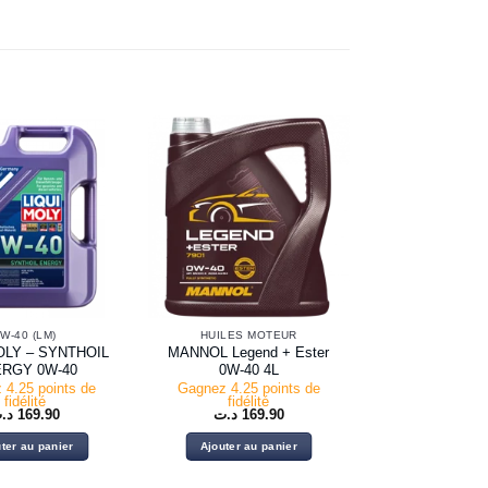
W-40 (LM)
HUILES MOTEUR
OLY – SYNTHOIL
MANNOL Legend + Ester
RGY 0W-40
0W-40 4L
 4.25 points de
Gagnez 4.25 points de
fidélité
fidélité
د.
169.90
د.ت
169.90
ter au panier
Ajouter au panier