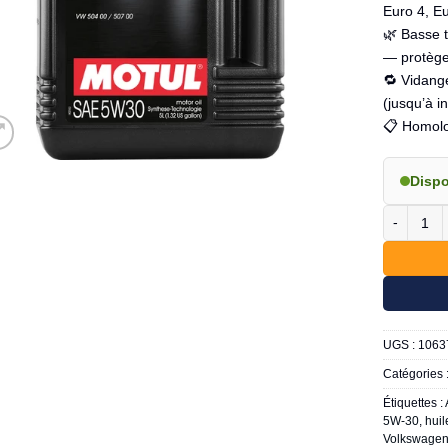
Euro 4, Eu
🌿 Basse 
— protège
🔁 Vidang
(jusqu’à i
📋 Homolo
Disp
quantité 
UGS :
1063
Catégories 
Étiquettes :
5W-30
,
huil
Volkswagen