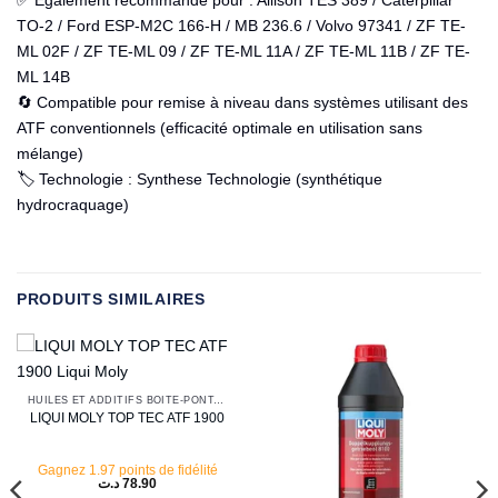
TO-2 / Ford ESP-M2C 166-H / MB 236.6 / Volvo 97341 / ZF TE-
ML 02F / ZF TE-ML 09 / ZF TE-ML 11A / ZF TE-ML 11B / ZF TE-
ML 14B
🔄 Compatible pour remise à niveau dans systèmes utilisant des
ATF conventionnels (efficacité optimale en utilisation sans
mélange)
🏷️ Technologie : Synthese Technologie (synthétique
hydrocraquage)
PRODUITS SIMILAIRES
HUILES ET ADDITIFS BOITE-PONT-DIRECTION
LIQUI MOLY TOP TEC ATF 1900
Gagnez 1.97 points de fidélité
د.ت
78.90