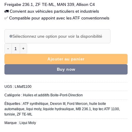
Freigabe 236.1, ZF TE-ML, MAN 339, Allison C4
🚛 Convient aux véhicules particuliers et industriels
✅ Compatible pour appoint avec les ATF conventionnels
Sélectionnez une option pour voir la disponibilité
quantité de LIQUI MOLY - Top Tec ATF 1100
Ajouter au panier
Buy now
UGS :
LMatf1100
Catégorie :
Huiles et additifs Boite-Pont-Direction
Étiquettes :
ATF synthétique
,
Dexron III
,
Ford Mercon
,
huile boite
automatique
,
liqui moly
,
liquide hydraulique
,
MB 236.1
,
top tec ATF 1100
,
tunisie
,
ZF TE-ML
Marque :
Liqui Moly