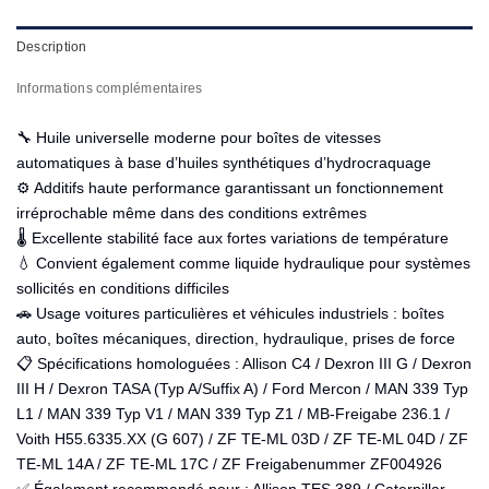
Description
Informations complémentaires
🔧 Huile universelle moderne pour boîtes de vitesses
automatiques à base d’huiles synthétiques d’hydrocraquage
⚙️ Additifs haute performance garantissant un fonctionnement
irréprochable même dans des conditions extrêmes
🌡️ Excellente stabilité face aux fortes variations de température
💧 Convient également comme liquide hydraulique pour systèmes
sollicités en conditions difficiles
🚗 Usage voitures particulières et véhicules industriels : boîtes
auto, boîtes mécaniques, direction, hydraulique, prises de force
📋 Spécifications homologuées : Allison C4 / Dexron III G / Dexron
III H / Dexron TASA (Typ A/Suffix A) / Ford Mercon / MAN 339 Typ
L1 / MAN 339 Typ V1 / MAN 339 Typ Z1 / MB-Freigabe 236.1 /
Voith H55.6335.XX (G 607) / ZF TE-ML 03D / ZF TE-ML 04D / ZF
TE-ML 14A / ZF TE-ML 17C / ZF Freigabenummer ZF004926
✅ Également recommandé pour : Allison TES 389 / Caterpillar