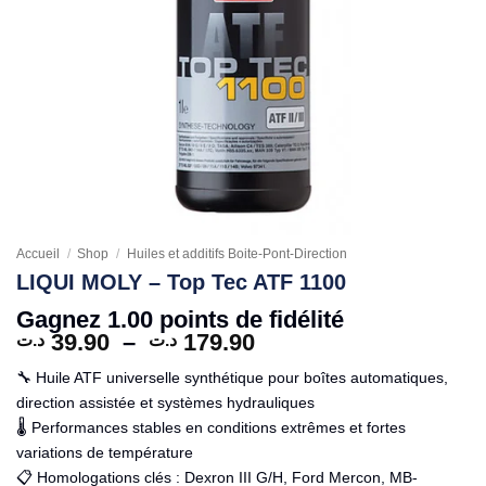
Accueil
/
Shop
/
Huiles et additifs Boite-Pont-Direction
LIQUI MOLY – Top Tec ATF 1100
Gagnez 1.00 points de fidélité
Plage
39.90
–
179.90
د.ت
د.ت
de
🔧 Huile ATF universelle synthétique pour boîtes automatiques,
prix :
direction assistée et systèmes hydrauliques
39.90 د.ت
🌡️ Performances stables en conditions extrêmes et fortes
à
179.90 د.ت
variations de température
📋 Homologations clés : Dexron III G/H, Ford Mercon, MB-