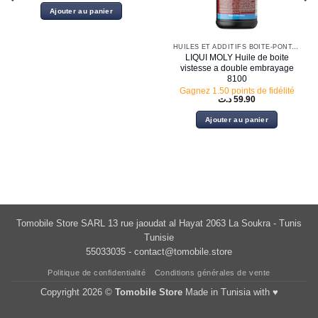
Ajouter au panier
HUILES ET ADDITIFS BOITE-PONT-DIRECTION
LIQUI MOLY Huile de boite
vistesse a double embrayage
8100
Gagnez 1.50 points de fidélité
د.ت
59.90
Ajouter au panier
Tomobile Store SARL 13 rue jaoudat al Hayat 2063 La Soukra - Tunis
Tunisie
55033035 -
contact@tomobile.store
Politique de confidentialité
Conditions générales de vente
Copyright 2026 ©
Tomobile Store
Made in Tunisia with ♥