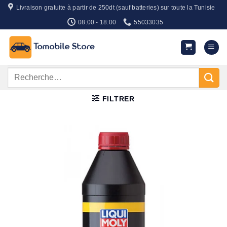
Passer
Livraison gratuite à partir de 250dt (sauf batteries) sur toute la Tunisie
au
08:00 - 18:00
55033035
contenu
Recherche
pour :
FILTRER