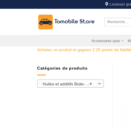
Passer
Livraison gra
au
contenu
Recherche
pour :
Accessoires auto
M
Achetez ce produit et gagnez 2.25 points de fidélité
Catégories de produits
Huiles et additifs Boite-Pont-Direction
×