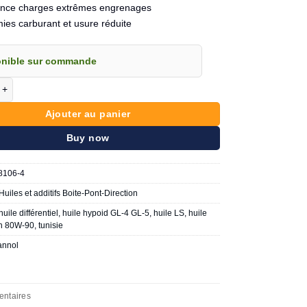
ance charges extrêmes engrenages
ies carburant et usure réduite
onible sur commande
de MANNOL Hypoid 80W-90 GL-4/GL-5 LS 4 Litres
Ajouter au panier
Buy now
106-4
Huiles et additifs Boite-Pont-Direction
huile différentiel
,
huile hypoid GL-4 GL-5
,
huile LS
,
huile
on 80W-90
,
tunisie
nnol
entaires