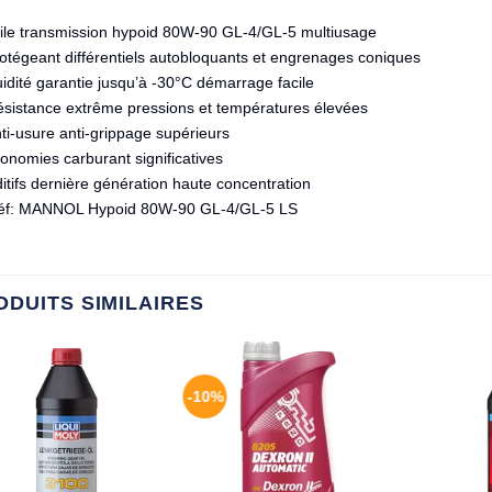
Huile transmission hypoid 80W-90 GL-4/GL-5 multiusage
otégeant différentiels autobloquants et engrenages coniques
uidité garantie jusqu’à -30°C démarrage facile
ésistance extrême pressions et températures élevées
ti-usure anti-grippage supérieurs
onomies carburant significatives
ditifs dernière génération haute concentration
éf: MANNOL Hypoid 80W-90 GL-4/GL-5 LS
ODUITS SIMILAIRES
-10%