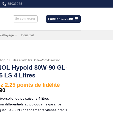
55033035
Se connecter
Panier /
د.ت
0.00
 Nettoyage
Industriel
hop
/
Huiles et additifs Boite-Pont-Direction
OL Hypoid 80W-90 GL-
5 LS 4 Litres
 2.25 points de fidélité
90
niverselle toutes saisons 4 litres
ion différentiels autobloquants garantie
é jusqu’à -30°C changements vitesse précis