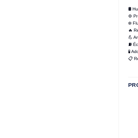
🛢️ 
⚙️ Pr
❄️ Fl
🔥 R
💪 An
⛽ Éc
🧪 Ad
📋 R
PR