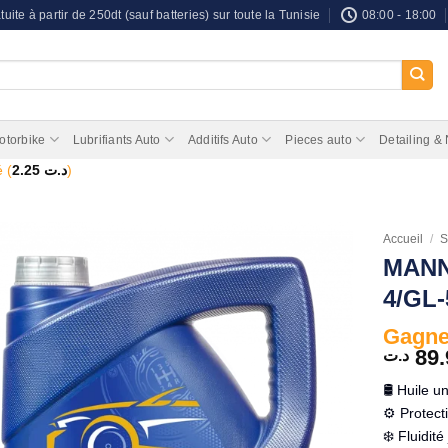
tuite à partir de 250dt (sauf batteries) sur toute la Tunisie
08:00 - 18:00
otorbike
Lubrifiants Auto
Additifs Auto
Pieces auto
Detailing &
 (
2.25
د.ت
)
Accueil
/
S
MANN
4/GL-
Gagnez
89.
د.ت
🛢️ Huile u
⚙️ Protect
❄️ Fluidit