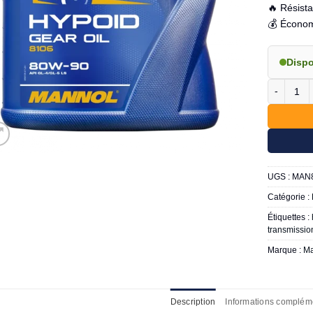
🔥 Résist
💰 Économ
Disp
quantité 
UGS :
MAN8
Catégorie :
Étiquettes :
transmissi
Marque :
Ma
Description
Informations complém