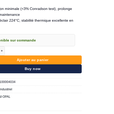
on minimale (<3% Conradson test), prolonge
e maintenance
éclair 224°C, stabilité thermique excellente en
onible sur commande
e UNI OPAL Huile compresseur d'air alternatifs P68
Ajouter au panier
Buy now
100004034
Industriel
I OPAL