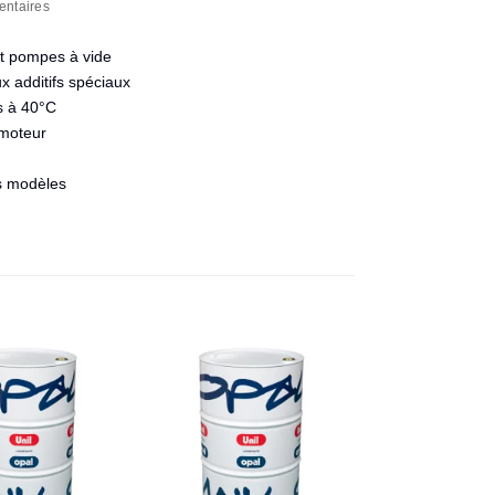
entaires
et pompes à vide
x additifs spéciaux
s à 40°C
 moteur
ns modèles