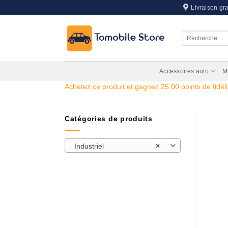
Passer
Livraison gra
au
contenu
Recherche
pour :
Accessoires auto
M
Achetez ce produit et gagnez 25.00 points de fidéli
Catégories de produits
Industriel
×