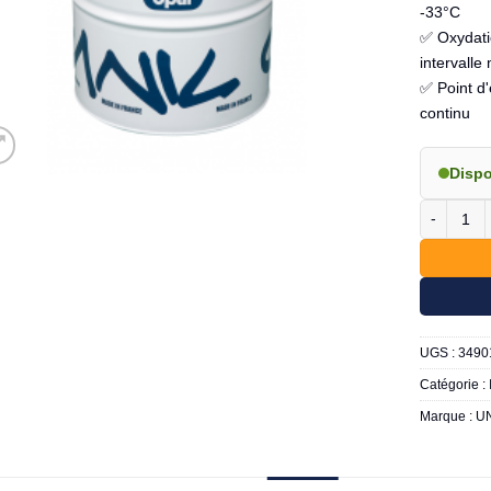
-33°C
✅ Oxydati
intervall
✅ Point d'
continu
Disp
quantité d
UGS :
3490
Catégorie :
Marque :
UN