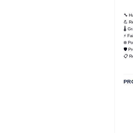
🔧 Hu
💪 Ré
🌡️ G
⚡ Fai
❄️ Po
🛡️ P
📋 R
PR