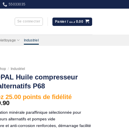
55033035
Se connecter
Panier /
د.ت
0.00
 Nettoyage
Industriel
hop
/
Industriel
PAL Huile compresseur
alternatifs P68
 25.00 points de fidélité
9.90
tion minérale paraffinique sélectionnée pour
urs alternatifs et pompes vide
re et anti-corrosion renforcées, démarrage facilité