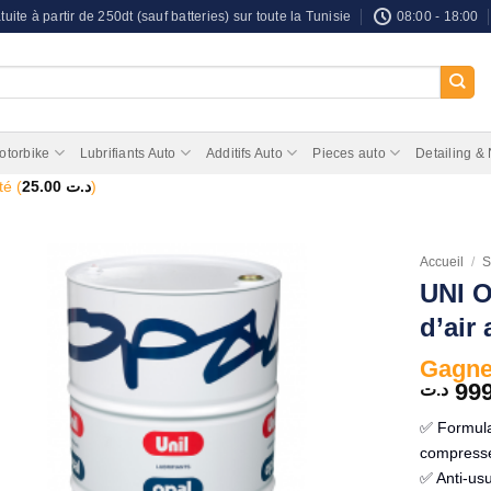
tuite à partir de 250dt (sauf batteries) sur toute la Tunisie
08:00 - 18:00
otorbike
Lubrifiants Auto
Additifs Auto
Pieces auto
Detailing &
té (
25.00
د.ت
)
Accueil
/
S
UNI O
d’air 
Gagnez
99
د.ت
✅ Formula
compresse
✅ Anti-usu