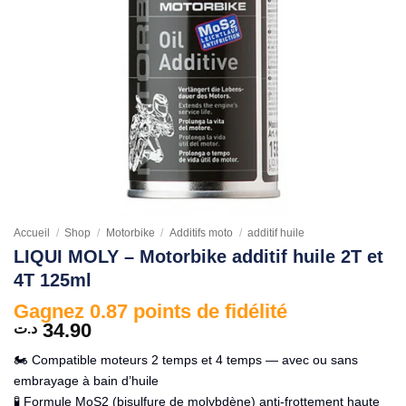
Accueil
/
Shop
/
Motorbike
/
Additifs moto
/
additif huile
LIQUI MOLY – Motorbike additif huile 2T et
4T 125ml
Gagnez 0.87 points de fidélité
34.90
د.ت
🏍️ Compatible moteurs 2 temps et 4 temps — avec ou sans
embrayage à bain d’huile
🧪 Formule MoS2 (bisulfure de molybdène) anti-frottement haute