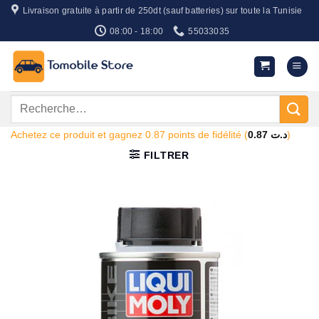
Passer
Livraison gratuite à partir de 250dt (sauf batteries) sur toute la Tunisie
au
08:00 - 18:00
55033035
contenu
Recherche
pour :
Achetez ce produit et gagnez 0.87 points de fidélité (
0.87
د.ت
)
FILTRER