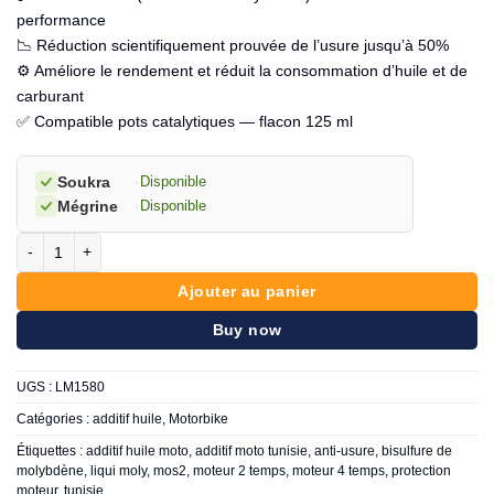
performance
📉 Réduction scientifiquement prouvée de l’usure jusqu’à 50%
⚙️ Améliore le rendement et réduit la consommation d’huile et de
carburant
✅ Compatible pots catalytiques — flacon 125 ml
Soukra
·
Disponible
Mégrine
·
Disponible
quantité de LIQUI MOLY - Motorbike additif huile 2T et 4T 125ml
Ajouter au panier
Buy now
UGS :
LM1580
Catégories :
additif huile
,
Motorbike
Étiquettes :
additif huile moto
,
additif moto tunisie
,
anti-usure
,
bisulfure de
molybdène
,
liqui moly
,
mos2
,
moteur 2 temps
,
moteur 4 temps
,
protection
moteur
,
tunisie