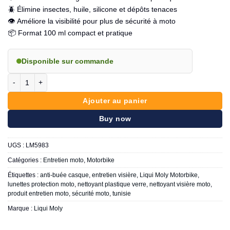
🪲 Élimine insectes, huile, silicone et dépôts tenaces
👁️ Améliore la visibilité pour plus de sécurité à moto
📦 Format 100 ml compact et pratique
Disponible sur commande
quantité de LIQUI MOLY - Motorbike nettoyant pour visière 100ml
Ajouter au panier
Buy now
UGS :
LM5983
Catégories :
Entretien moto
,
Motorbike
Étiquettes :
anti-buée casque
,
entretien visière
,
Liqui Moly Motorbike
,
lunettes protection moto
,
nettoyant plastique verre
,
nettoyant visière moto
,
produit entretien moto
,
sécurité moto
,
tunisie
Marque :
Liqui Moly