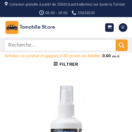
Passer
Livraison gratuite à partir de 250dt (sauf batteries) sur toute la Tunisie
au
08:00 - 18:00
55033035
contenu
Recherche
pour :
Achetez ce produit et gagnez 0.60 points de fidélité (
0.60
د.ت
)
FILTRER