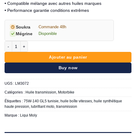
• Compatible mélange avec autres huiles marques
• Performance garantie conditions extrêmes
Soukra
·
Commande 48h
Mégrine
·
Disponible
quantité de LIQUI MOLY Huile de boîte Moto 75W-140 (GL5)
Ajouter au panier
Buy now
UGS :
LM3072
Catégories :
Huile transmission
,
Motorbike
Étiquettes :
75W-140 GL5 tunisie
,
huile boîte vitesses
,
huile synthétique
haute pression
,
lubrifiant moto
,
transmission
Marque :
Liqui Moly