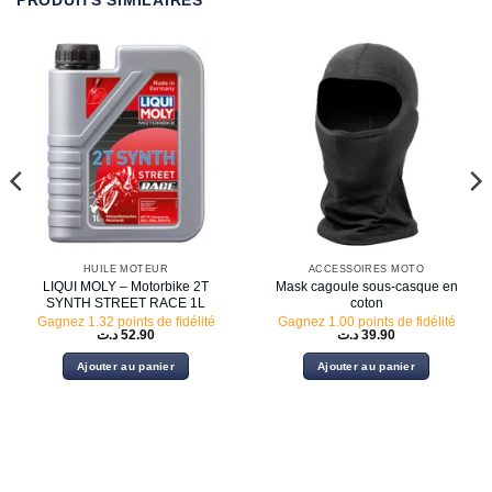
PRODUITS SIMILAIRES
HUILE MOTEUR
ACCESSOIRES MOTO
LIQUI MOLY – Motorbike 2T
Mask cagoule sous-casque en
SYNTH STREET RACE 1L
coton
Gagnez 1.32 points de fidélité
Gagnez 1.00 points de fidélité
د.ت
52.90
د.ت
39.90
Ajouter au panier
Ajouter au panier
87.90 د.ت.