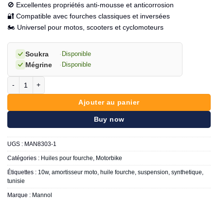
🚫 Excellentes propriétés anti-mousse et anticorrosion
🔐 Compatible avec fourches classiques et inversées
🏍️ Universel pour motos, scooters et cyclomoteurs
Soukra
·
Disponible
Mégrine
·
Disponible
quantité de MANNOL Huile de fourche 10W 1L
Ajouter au panier
Buy now
UGS :
MAN8303-1
Catégories :
Huiles pour fourche
,
Motorbike
Étiquettes :
10w
,
amortisseur moto
,
huile fourche
,
suspension
,
synthetique
,
tunisie
Marque :
Mannol